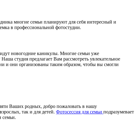
здника многие семьи планируют для себя интересный и
ъемка в профессиональной фотостудии.
ридут новогодние каникулы. Многие семьи уже
? Наша студия предлагает Вам рассмотреть увлекательное
ии и они организованы таким образом, чтобы вы смогли
амяти Ваших родных, добро пожаловать в нашу
зрослых, так и для детей.
Фотосессия для семьи
подразумевает
и семьи.