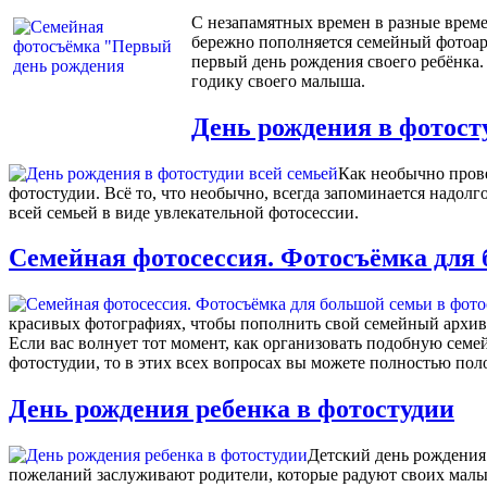
С незапамятных времен в разные време
бережно пополняется семейный фотоар
первый день рождения своего ребёнка
годику своего малыша.
День рождения в фотост
Как необычно прове
фотостудии. Всё то, что необычно, всегда запоминается надолго
всей семьей в виде увлекательной фотосессии.
Семейная фотосессия. Фотосъёмка для 
красивых фотографиях, чтобы пополнить свой семейный архив,
Если вас волнует тот момент, как организовать подобную семе
фотостудии, то в этих всех вопросах вы можете полностью пол
День рождения ребенка в фотостудии
Детский день рождения 
пожеланий заслуживают родители, которые радуют своих малыше