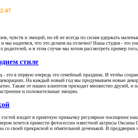
2-47
ов, чувств и эмоций, но ей не всегда по силам удержать малень
 и мы надеемся, что это делаем на отлично! Наша студия - это у
 их родителей, и в этом случае мы хотим рассмотреть пример то
однем стиле
 - это в первую очередь это семейный праздник. И чтобы сохра
декорациях. На каждый новый год мы придумываем новые декор
атно. Также от наших клиентов приходит множество друзей, и н
 настроение и положительные эмоции.
кой
гостей входит в приятную привычку регулярное посещение нашей
ром хочется привести фотосессии известной актрисы Оксаны Ск
ова со своей прекрасной и обаятельной доченькой. В преддвери