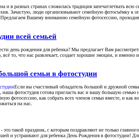
на и в разных странах сложилась традиция запечатлетвать всю с
хив. Зачастую, люди организовывают семейную фотосъёмку к оп
. Предлагаем Вашему вниманию семейную фотосессию, проходив
удии всей семьей
сти день рождения для ребенка? Мы предлагает Вам рассмотрет
, всё то, что нас развлекает, создает хорошие эмоции, и именно
большой семьи в фотостудии
Если вы счастливый обладатель большой и дружной семьи
 наша фотостудия готова пригласть вас и вашу большую семью 
йную фотосессию, как собрать всех членов семьи вместе, и как 
ожиться на нас.
- это такой праздник, с которым поздравляют не только главног
й и устраивают для ребенка День Рождения в фотостудии! Для те