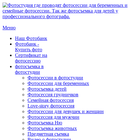
Меню
Наш Фотобанк
Фотобанк -
Купить фото
Сертификат на
фотосессию
фотосъемка в
фотостудии
Фотосессии в фотостудии
Фотосессии для беременных
Фотосъемка детей
Фотосессия грудничков
Семейная фотосессия
Love-story фотосессия
Фотосессии для девушек и женщин
Фотосессия для мужчин
Фотосъемка Ню
Фотосъемка животных
Предметная съемка
Видео о фотостудии