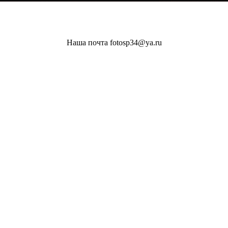
Наша почта fotosp34@ya.ru