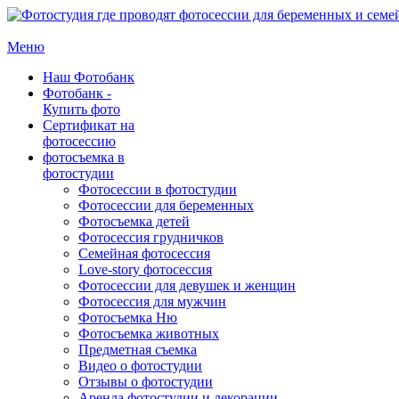
Меню
Наш Фотобанк
Фотобанк -
Купить фото
Сертификат на
фотосессию
фотосъемка в
фотостудии
Фотосессии в фотостудии
Фотосессии для беременных
Фотосъемка детей
Фотосессия грудничков
Семейная фотосессия
Love-story фотосессия
Фотосессии для девушек и женщин
Фотосессия для мужчин
Фотосъемка Ню
Фотосъемка животных
Предметная съемка
Видео о фотостудии
Отзывы о фотостудии
Аренда фотостудии и декорации