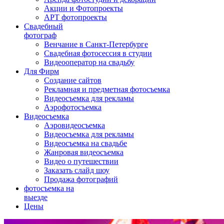
Акции и Фотопроекты
АРТ фотопроекты
Свадебный
фотограф
Венчание в Санкт-Петербурге
Свадебная фотосессия в студии
Видеооператор на свадьбу
Для Фирм
Создание сайтов
Рекламная и предметная фотосъемка
Видеосъемка для рекламы
Аэрофотосъемка
Видеосъемка
Аэровидеосъемка
Видеосъемка для рекламы
Видеосъемка на свадьбе
Жанровая видеосъемка
Видео о путешествии
Заказать слайд шоу
Продажа фотографий
фотосъемка на
выезде
Цены