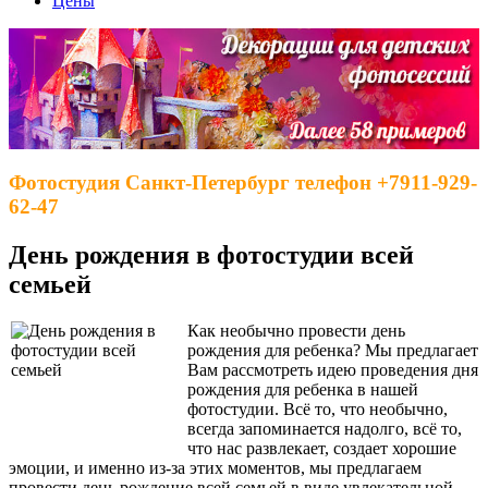
Цены
Фотостудия Санкт-Петербург телефон +7911-929-
62-47
День рождения в фотостудии всей
семьей
Как необычно провести день
рождения для ребенка? Мы предлагает
Вам рассмотреть идею проведения дня
рождения для ребенка в нашей
фотостудии. Всё то, что необычно,
всегда запоминается надолго, всё то,
что нас развлекает, создает хорошие
эмоции, и именно из-за этих моментов, мы предлагаем
провести день рождение всей семьей в виде увлекательной