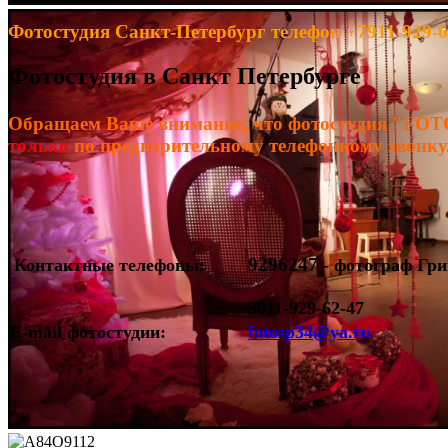
Фотостудия Санкт-Петербург телефон +7911-929-6
Фотостудия в Санкт Петербурге
Обращаем Ваше внимание, что фотостудия "FOTOS
только
по предварительному телефонному звонку
9296247
Контактные телефоны:
- фотограф Гри
8911-929-62-47
E-mail фотостудии:
fotosp34@ya.ru