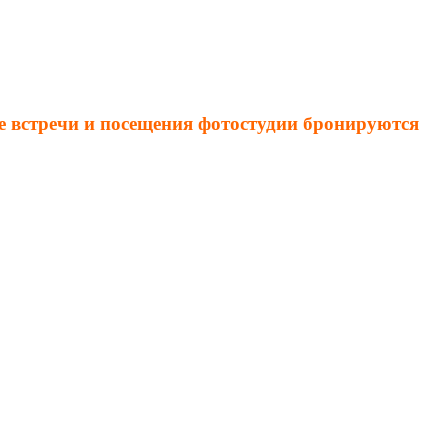
е встречи и посещения фотостудии бронируются