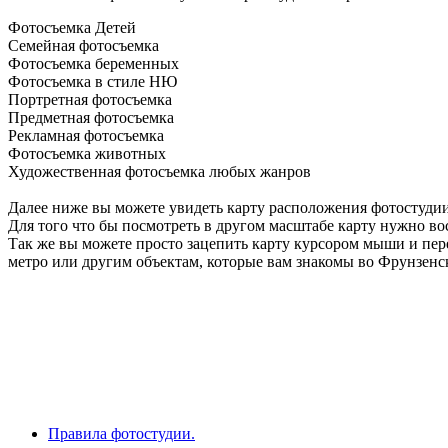
Фотосъемка Детей
Семейная фотосъемка
Фотосъемка беременных
Фотосъемка в стиле НЮ
Портретная фотосъемка
Предметная фотосъемка
Рекламная фотосъемка
Фотосъемка животных
Художественная фотосъемка любых жанров
Далее ниже вы можете увидеть карту расположения фотостуди
Для того что бы посмотреть в другом масштабе карту нужно во
Так же вы можете просто зацепить карту курсором мыши и пе
метро или другим объектам, которые вам знакомы во Фрунзенс
Правила фотостудии.