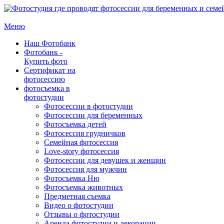
Меню
Наш Фотобанк
Фотобанк -
Купить фото
Сертификат на
фотосессию
фотосъемка в
фотостудии
Фотосессии в фотостудии
Фотосессии для беременных
Фотосъемка детей
Фотосессия грудничков
Семейная фотосессия
Love-story фотосессия
Фотосессии для девушек и женщин
Фотосессия для мужчин
Фотосъемка Ню
Фотосъемка животных
Предметная съемка
Видео о фотостудии
Отзывы о фотостудии
Аренда фотостудии и декорации