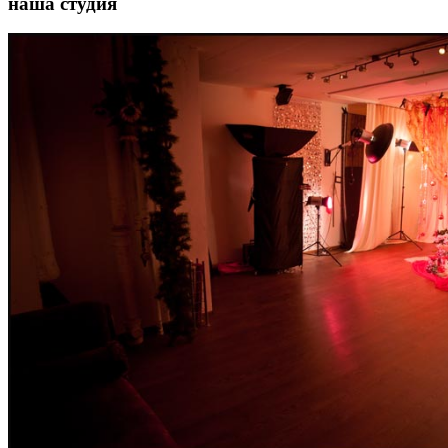
наша студия