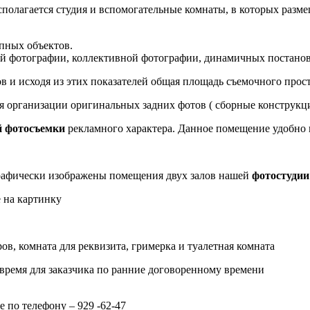
полагается студия и вспомогательные комнаты, в которых размещ
упных объектов.
ной фотографии, коллективной фотографии, динамичных постано
в и исходя из этих показателей общая площадь съемочного прост
я организации оригинальных задних фотов ( сборные конструкци
й фотосъемки
рекламного характера. Данное помещение удобно 
графически изображены помещения двух залов нашей
фотостудии
 на картинку
ов, комната для реквизита, гримерка и туалетная комната
время для заказчика по ранние договоренному времени
 по телефону – 929 -62-47