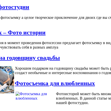
фотостудии
 фотосъемку а целое творческое приключение для двоих где вы 
 – Фото истории
я в момент проведения фотосессии предлагает фотосъемку в ви
чувствовать себя в разных амплуа
на годовщину свадьбы
Хорошим подарком на годовщину свадьбы может быть ра
создаст необычные и интересные воспоминания о годо
Фотосъемка для влюбленных
Фотоисторий может быть множес
влюбленных. В данной статье мы
нашей фотостудии.