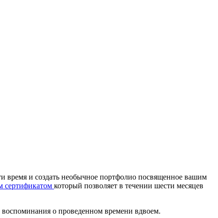
ти время и создать необычное портфолио посвященное вашим
м сертификатом
который позволяет в течении шести месяцев
е воспоминания о проведенном времени вдвоем.