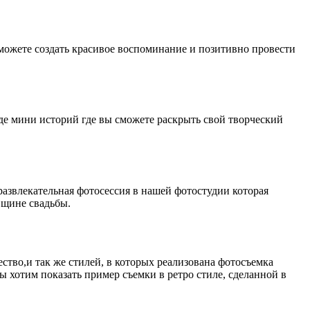
сможете создать красивое воспоминание и позитивно провести
де мини историй где вы сможете раскрыть свой творческий
звлекательная фотосессия в нашей фотостудии которая
вщине свадьбы.
тво,и так же стилей, в которых реализована фотосъемка
 хотим показать пример съемки в ретро стиле, сделанной в