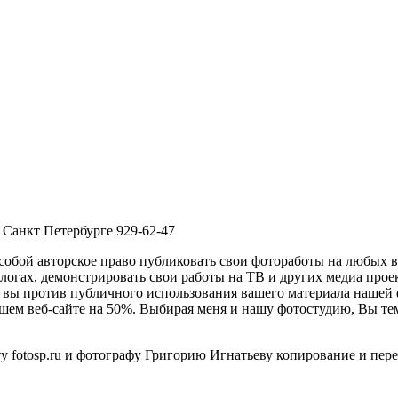
 Санкт Петербурге 929-62-47
 собой авторское право публиковать свои фотоработы на любых 
логах, демонстрировать свои работы на ТВ и других медиа проек
и вы против публичного использования вашего материала нашей
ем веб-сайте на 50%. Выбирая меня и нашу фотостудию, Вы тем
у fotosp.ru и фотографу Григорию Игнатьеву копирование и пер