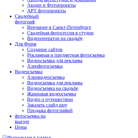
Акции и Фотопроекты
АРТ фотопроекты
Свадебный
фотограф
Венчание в Санкт-Петербурге
Свадебная фотосессия в студии
Видеооператор на свадьбу
Для Фирм
Создание сайтов
Рекламная и предметная фотосъемка
Видеосъемка для рекламы
Аэрофотосъемка
Видеосъемка
Аэровидеосъемка
Видеосъемка для рекламы
Видеосъемка на свадьбе
Жанровая видеосъемка
Видео о путешествии
Заказать слайд шоу
Продажа фотографий
фотосъемка на
выезде
Цены