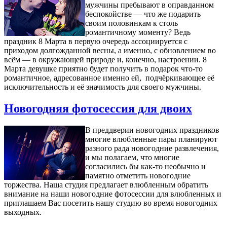
мужчины пребывают в оправданном
беспокойстве — что же подарить
своим половинкам к столь
романтичному моменту? Ведь
праздник 8 Марта в первую очередь ассоциируется с
приходом долгожданной весны, а именно, с обновлением во
всём — в окружающей природе и, конечно, настроении. 8
Марта девушке приятно будет получить в подарок что-то
романтичное, адресованное именно ей, подчёркивающее её
исключительность и её значимость для своего мужчины.
Новогодняя фотосессия для двоих
В преддверии новогодних праздников
многие влюбленные пары планируют
разного рада новогодние развлечения,
и мы полагаем, что многие
согласились бы как-то необычно и
памятно отметить новогодние
торжества. Наша студия предлагает влюбленным обратить
внимание на наши новогодние фотосессии для влюбленных и
приглашаем Вас посетить нашу студию во время новогодних
выходных.