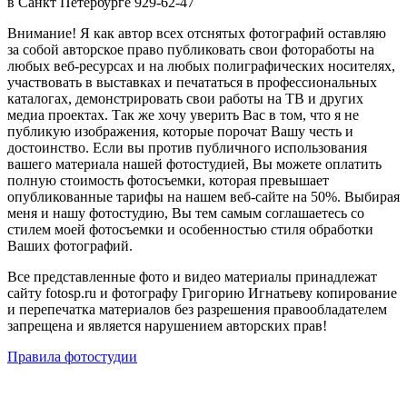
в Санкт Петербурге 929-62-47
Внимание! Я как автор всех отснятых фотографий оставляю
за собой авторское право публиковать свои фотоработы на
любых веб-ресурсах и на любых полиграфических носителях,
участвовать в выставках и печататься в профессиональных
каталогах, демонстрировать свои работы на ТВ и других
медиа проектах. Так же хочу уверить Вас в том, что я не
публикую изображения, которые порочат Вашу честь и
достоинство. Если вы против публичного использования
вашего материала нашей фотостудией, Вы можете оплатить
полную стоимость фотосъемки, которая превышает
опубликованные тарифы на нашем веб-сайте на 50%. Выбирая
меня и нашу фотостудию, Вы тем самым соглашаетесь со
стилем моей фотосъемки и особенностью стиля обработки
Ваших фотографий.
Все представленные фото и видео материалы принадлежат
сайту fotosp.ru и фотографу Григорию Игнатьеву копирование
и перепечатка материалов без разрешения правообладателем
запрещена и является нарушением авторских прав!
Правила фотостудии