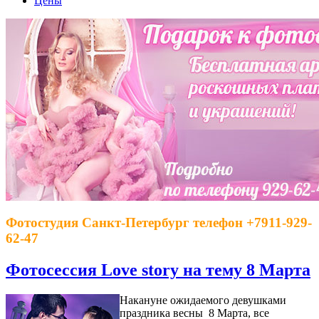
Цены
Фотостудия Санкт-Петербург телефон +7911-929-
62-47
Фотосессия Love story на тему 8 Марта
Накануне ожидаемого девушками
праздника весны 8 Марта, все