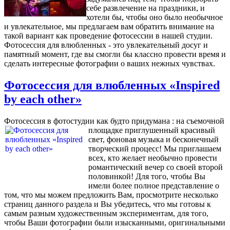
себе развлечение на праздники, и
хотели бы, чтобы оно было необычное
и увлекательное, мы предлагаем вам обратить внимание на
такой вариант как проведение фотосессии в нашей студии.
Фотосессия для влюбленных - это увлекательный досуг и
памятный момент, где вы смогли бы классно провести время и
сделать интересные фотографии о ваших нежных чувствах.
Фотосессия для влюбленных «Inspired
by each other»
Фотосессия в фотостудии как будто придумана
: на съемочной
площадке приглушенный красивый
свет, фоновая музыка и бесконечный
творческий процесс! Мы приглашаем
всех, кто желает необычно провести
романтический вечер со своей второй
половинкой! Для того, чтобы Вы
имели более полное представление о
том, что мы можем предложить Вам, просмотрите несколько
страниц данного раздела и Вы убедитесь, что мы готовы к
самым разным художественным экспериментам, для того,
чтобы Ваши фотографии были изысканными, оригинальными