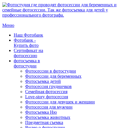
Меню
Наш Фотобанк
Фотобанк -
Купить фото
Сертификат на
фотосессию
фотосъемка в
фотостудии
Фотосессии в фотостудии
Фотосессии для беременных
Фотосъемка детей
Фотосессия грудничков
Семейная фотосессия
Love-story фотосессия
Фотосессии для девушек и женщин
Фотосессия для мужчин
Фотосъемка Ню
Фотосъемка животных
Предметная съемка
Видео о фотостудии