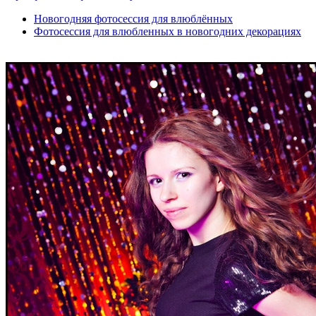
Новогодняя фотосессия для влюблённых
Фотосессия для влюбленных в новогодних декорациях