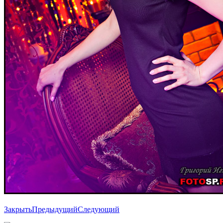
Закрыть
Предыдущий
Следующий