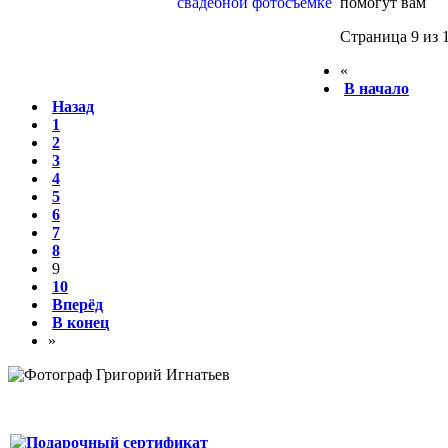
помогут вам
Страница 9 из 
«
В начало
Назад
1
2
3
4
5
6
7
8
9
10
Вперёд
В конец
»