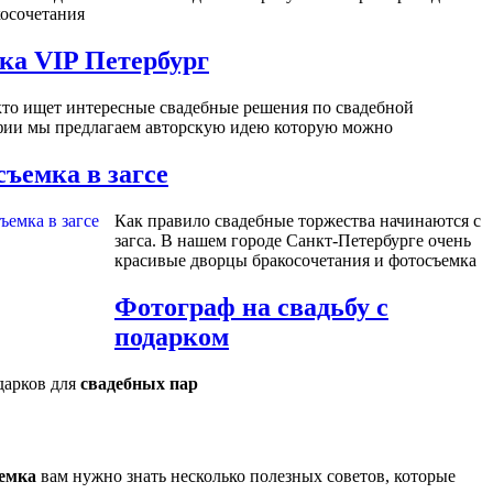
косочетания
ка VIP Петербург
кто ищет интересные свадебные решения по свадебной
фии мы предлагаем авторскую идею которую можно
ъемка в загсе
Как правило свадебные торжества начинаются с
загса. В нашем городе Санкт-Петербурге очень
красивые дворцы бракосочетания и фотосъемка
Фотограф на свадьбу с
подарком
дарков для
свадебных пар
емка
вам нужно знать несколько полезных советов, которые