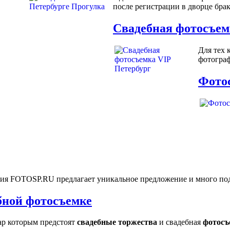
после регистрации в дворце бра
Свадебная фотосъем
Для тех 
фотогра
Фотос
удия FOTOSP.RU предлагает уникальное предложение и много по
ебной фотосъемке
ар которым предстоят
свадебные торжества
и свадебная
фотосъ