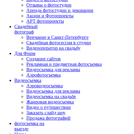
Отзывы о фотостудии
Аренда фотостудии и декорации
Акции и Фотопроекты
АРТ фотопроекты
Свадебный
фотограф
Венчание в Санкт-Петербурге
Свадебная фотосессия в студии
Видеооператор на свадьбу
Для Фирм
Создание сайтов
Рекламная и предметная фотосъемка
Видеосъемка для рекламы
Аэрофотосъемка
Видеосъемка
Аэровидеосъемка
Видеосъемка для рекламы
Видеосъемка на свадьбе
Жанровая видеосъемка
Видео о путешествии
Заказать слайд шоу
Продажа фотографий
фотосъемка на
выезде