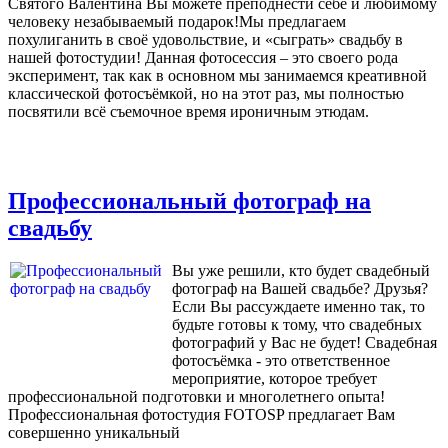
Святого Валентина Вы можете преподнести себе и любимому
человеку незабываемый подарок!Мы предлагаем
похулиганить в своё удовольствие, и «сыграть» свадьбу в
нашей фотостудии! Данная фотосессия – это своего рода
эксперимент, так как в основном мы занимаемся креативной
классической фотосъёмкой, но на этот раз, мы полностью
посвятили всё съемочное время ироничным этюдам.
Профессиональный фотограф на
свадьбу
Вы уже решили, кто будет свадебный
фотограф на Вашей свадьбе? Друзья?
Если Вы рассуждаете именно так, то
будьте готовы к тому, что свадебных
фотографий у Вас не будет! Свадебная
фотосъёмка - это ответственное
мероприятие, которое требует
профессиональной подготовки и многолетнего опыта!
Профессиональная фотостудия FOTOSP предлагает Вам
совершенно уникальный