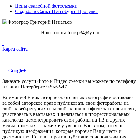
Цены свадебной фотосъемки
Свадьба в Санкт Петербурге Прогулка
Наша почта fotosp34@ya.ru
Карта сайта
Google+
Заказать услуги Фото и Видео съемки вы можете по телефону
в Санкт Петербурге 929-62-47
Внимание! Я как автор всех отснятых фотографий оставляю
за собой авторское право публиковать свои фотоработы на
любых веб-ресурсах и на любых полиграфических носителях,
участвовать в выставках и печататься в профессиональных
каталогах, демонстрировать свои работы на ТВ и других
медиа проектах. Так же хочу уверить Вас в том, что я не
публикую изображения, которые порочат Вашу честь и
достоинство. Если вы против публичного использования