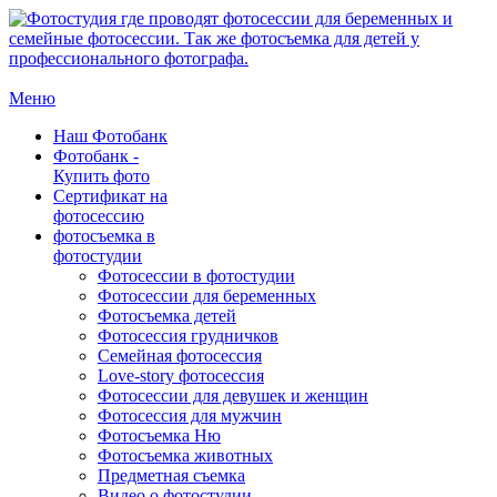
Меню
Наш Фотобанк
Фотобанк -
Купить фото
Сертификат на
фотосессию
фотосъемка в
фотостудии
Фотосессии в фотостудии
Фотосессии для беременных
Фотосъемка детей
Фотосессия грудничков
Семейная фотосессия
Love-story фотосессия
Фотосессии для девушек и женщин
Фотосессия для мужчин
Фотосъемка Ню
Фотосъемка животных
Предметная съемка
Видео о фотостудии