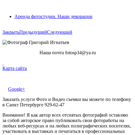
Аренда фотостудии. Наши декорации
Закрыть
Предыдущий
Следующий
Наша почта fotosp34@ya.ru
Карта сайта
Google+
Заказать услуги Фото и Видео съемки вы можете по телефону
в Санкт Петербурге 929-62-47
Внимание! Я как автор всех отснятых фотографий оставляю
за собой авторское право публиковать свои фотоработы на
любых веб-ресурсах и на любых полиграфических носителях,
участвовать в выставках и печататься в профессиональных