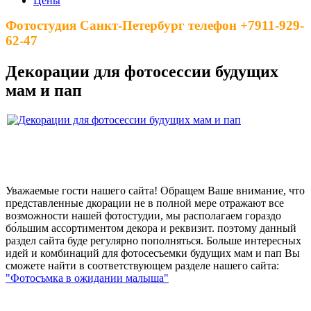
Цены
Фотостудия Санкт-Петербург телефон +7911-929-
62-47
Декорации для фотосессии будущих
мам и пап
Уважаемые гости нашего сайта! Обращем Ваше внимание, что
представленные дкорации не в полной мере отражают все
возможности нашей фотостудии, мы располагаем гораздо
бо́льшим ассортиментом декора и реквизит. поэтому данный
раздел сайта буде регулярно пополняться. Больше интересных
идей и комбинаций для фотосесъемки будущих мам и пап Вы
сможете найти в соответствующем разделе нашего сайта:
"Фотосъмка в ожидании малыша"