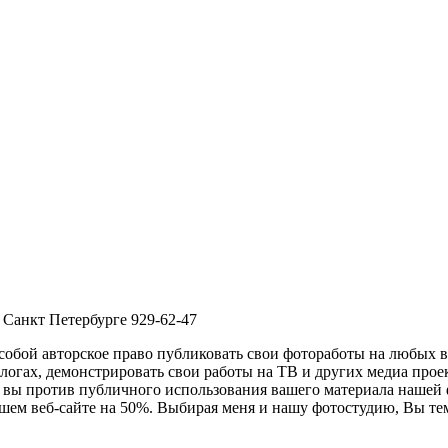
 Санкт Петербурге 929-62-47
 собой авторское право публиковать свои фотоработы на любых 
логах, демонстрировать свои работы на ТВ и других медиа проек
и вы против публичного использования вашего материала нашей
ем веб-сайте на 50%. Выбирая меня и нашу фотостудию, Вы тем