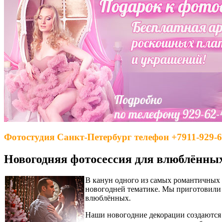
Фотостудия Санкт-Петербург телефон +7911-929-6
Новогодняя фотосессия для влюблённы
В канун одного из самых романтичных 
новогодней тематике. Мы приготовили с
влюблённых.
Наши новогодние декорации создаются 