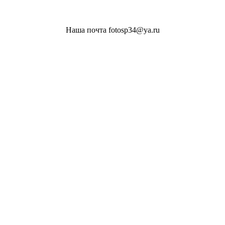
Наша почта fotosp34@ya.ru