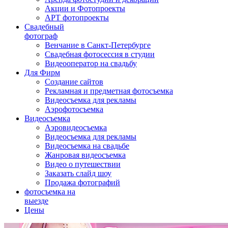
Акции и Фотопроекты
АРТ фотопроекты
Свадебный
фотограф
Венчание в Санкт-Петербурге
Свадебная фотосессия в студии
Видеооператор на свадьбу
Для Фирм
Создание сайтов
Рекламная и предметная фотосъемка
Видеосъемка для рекламы
Аэрофотосъемка
Видеосъемка
Аэровидеосъемка
Видеосъемка для рекламы
Видеосъемка на свадьбе
Жанровая видеосъемка
Видео о путешествии
Заказать слайд шоу
Продажа фотографий
фотосъемка на
выезде
Цены