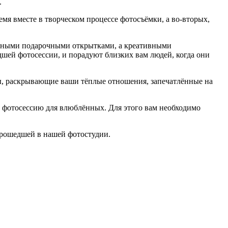
.
я вместе в творческом процессе фотосъёмки, а во-вторых,
альными подарочными открытками, а креативными
ей фотосессии, и порадуют близких вам людей, когда они
ы, раскрывающие ваши тёплые отношения, запечатлённые на
ть фотосессию для влюблённых. Для этого вам необходимо
прошедшей в нашей фотостудии.