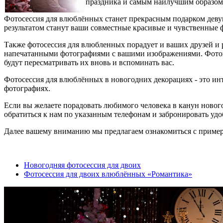
праздника и самым наилучшим образом 
Фотосессия для влюблённых станет прекрасным подарком девуш
результатом станут ваши совместные красивые и чувственные ф
Также фотосессия для влюбленных порадует и ваших друзей и 
напечатанными фотографиями с вашими изображениями. Фотогр
будут пересматривать их вновь и вспоминать вас.
Фотосессия для влюблённых в новогодних декорациях - это и
фотографиях.
Если вы желаете порадовать любимого человека в канун нового
обратиться к нам по указанным телефонам и забронировать уд
Далее вашему вниманию мы предлагаем ознакомиться с приме
Новогодняя фотосессия для двоих
Фотосессия для двоих влюблённых «Романтика»