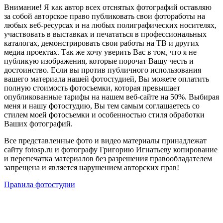
Внимание! Я как автор всех отснятых фотографий оставляю
за собой авторское право публиковать свои фотоработы на
любых веб-ресурсах и на любых полиграфических носителях,
участвовать в выставках и печататься в профессиональных
каталогах, демонстрировать свои работы на ТВ и других
медиа проектах. Так же хочу уверить Вас в том, что я не
публикую изображения, которые порочат Вашу честь и
достоинство. Если вы против публичного использования
вашего материала нашей фотостудией, Вы можете оплатить
полную стоимость фотосъемки, которая превышает
опубликованные тарифы на нашем веб-сайте на 50%. Выбирая
меня и нашу фотостудию, Вы тем самым соглашаетесь со
стилем моей фотосъемки и особенностью стиля обработки
Ваших фотографий.
Все представленные фото и видео материалы принадлежат
сайту fotosp.ru и фотографу Григорию Игнатьеву копирование
и перепечатка материалов без разрешения правообладателем
запрещена и является нарушением авторских прав!
Правила фотостудии