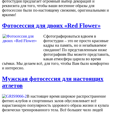
фотостудия предлагает огромный выбор декораций и
реквизита для того, чтобы ваши весенние образы для
фотосессии были по-настоящему свежими, оригинальными и
яркими!
Фотосессия для двоих «Red Flower»
Сфотографироваться вдвоем в
фотостудии – это не просто красивые
кадры на память, но и незабываемое
свидание! По представленным ниже
фотографиям Вы можете представить,
какая атмосфера царила во время
съёмки. Мы делаем всё, для того, чтобы Вам было комфортно
и интересно.
Мужская фотосессия для настоящих
атлетов
В настоящее время широкое распространение
фитнес-клубов и спортивных залов обусловливает всё
нарастающую популярность здорового образа жизни и культа
физически тренированного тела. Всё большее чило людей