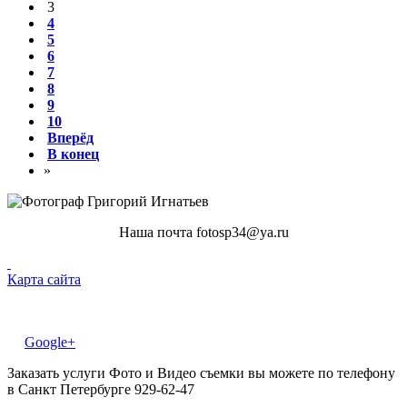
3
4
5
6
7
8
9
10
Вперёд
В конец
»
Наша почта fotosp34@ya.ru
Карта сайта
Google+
Заказать услуги Фото и Видео съемки вы можете по телефону
в Санкт Петербурге 929-62-47