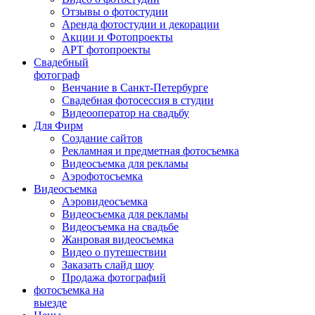
Отзывы о фотостудии
Аренда фотостудии и декорации
Акции и Фотопроекты
АРТ фотопроекты
Свадебный
фотограф
Венчание в Санкт-Петербурге
Свадебная фотосессия в студии
Видеооператор на свадьбу
Для Фирм
Создание сайтов
Рекламная и предметная фотосъемка
Видеосъемка для рекламы
Аэрофотосъемка
Видеосъемка
Аэровидеосъемка
Видеосъемка для рекламы
Видеосъемка на свадьбе
Жанровая видеосъемка
Видео о путешествии
Заказать слайд шоу
Продажа фотографий
фотосъемка на
выезде