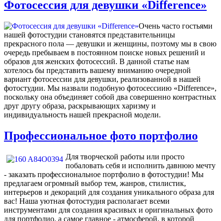
Фотосессия для девушки «Difference»
Очень часто гостьями
нашей фотостудии становятся представительницы
прекрасного пола — девушки и женщины, поэтому мы в свою
очередь пребываем в постоянном поиске новых решений и
образов для женских фотосессий. В данной статье нам
хотелось бы представить вашему вниманию очередной
вариант фотосессии для девушки, реализованной в нашей
фотостудии. Мы назвали подобную фотосессиию «Difference»,
поскольку она объединяет собой два совершенно контрастных
друг другу образа, раскрывающих харизму и
индивидуальность нашей прекрасной модели.
Профессиональное фото портфолио
Для творческой работы или просто
побаловать себя и исполнить давнюю мечту
- заказать профессиональное портфолио в фотостудии! Мы
предлагаем огромный выбор тем, жанров, стилистик,
интерьеров и декораций для создания уникального образа для
вас! Наша уютная фотостудия располагает всеми
инструментами для создания красивых и оригинальных фото
для портфолио, а самое главное - атмосферой, в которой