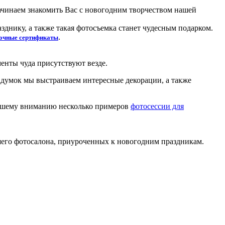
ачинаем знакомить Вас с новогодним творчеством нашей
днику, а также такая фотосъемка станет чудесным подарком.
.
очные сертификаты
енты чуда присутствуют везде.
адумок мы выстраиваем интересные декорации, а также
 Вашему вниманию несколько примеров
фотосессии для
его фотосалона, приуроченных к новогодним праздникам.