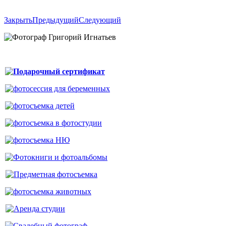
Закрыть
Предыдущий
Следующий