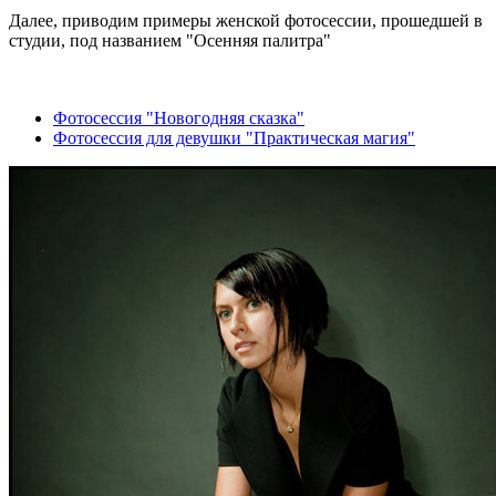
Далее, приводим примеры женской фотосессии, прошедшей в
студии, под названием "Осенняя палитра"
Фотосессия "Новогодняя сказка"
Фотосессия для девушки "Практическая магия"