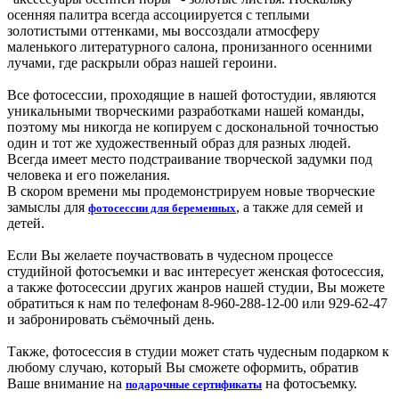
осенняя палитра всегда ассоциируется с теплыми
золотистыми оттенками, мы воссоздали атмосферу
маленького литературного салона, пронизанного осенними
лучами, где раскрыли образ нашей героини.
Все фотосессии, проходящие в нашей фотостудии, являются
уникальными творческими разработками нашей команды,
поэтому мы никогда не копируем с доскональной точностью
один и тот же художественный образ для разных людей.
Всегда имеет место подстраивание творческой задумки под
человека и его пожелания.
В скором времени мы продемонстрируем новые творческие
замыслы для
, а также для семей и
фотосессии для беременных
детей.
Если Вы желаете поучаствовать в чудесном процессе
студийной фотосъемки и вас интересует женская фотосессия,
а также фотосессии других жанров нашей студии, Вы можете
обратиться к нам по телефонам 8-960-288-12-00 или 929-62-47
и забронировать съёмочный день.
Также, фотосессия в студии может стать чудесным подарком к
любому случаю, который Вы сможете оформить, обратив
Ваше внимание на
на фотосъемку.
подарочные сертификаты