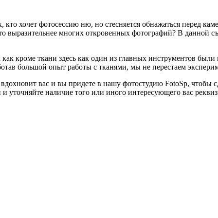
х, кто хочет фотосессию ню, но стесняется обнажаться перед ка
это выразительнее многих откровенных фотографий? В данной съе
 как кроме ткани здесь как один из главных инструментов были
отав большой опыт работы с тканями, мы не перестаем экспери
и вдохновит вас и вы придете в нашу фотостудию FotoSp, чтобы 
 и уточняйте наличие того или иного интересующего вас реквизи