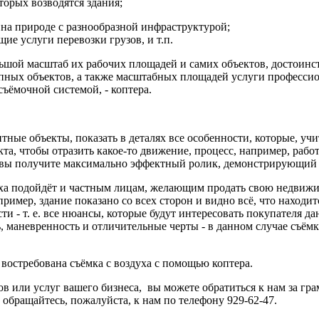
орых возводятся здания;
 на природе с разнообразной инфраструктурой;
ие услуги перевозки грузов, и т.п.
ольшой масштаб их рабочих площадей и самих объектов, достоин
упных объектов, а также масштабных площадей услуги профессио
ъёмочной системой, - коптера.
тные объекты, показать в деталях все особенности, которые, у
кта, чтобы отразить какое-то движение, процесс, например, рабо
 вы получите максимально эффектный ролик, демонстрирующий с
уха подойдёт и частным лицам, желающим продать свою недвиж
пример, здание показано со всех сторон и видно всё, что находи
ти - т. е. все нюансы, которые будут интересовать покупателя д
ь, маневренность и отличительные черты - в данном случае съём
 востребована съёмка с воздуха с помощью коптера.
ов или услуг вашего бизнеса, вы можете обратиться к нам за г
обращайтесь, пожалуйста, к нам по телефону 929-62-47.