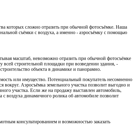
ства которых сложно отразить при обычной фотосъёмке. Наша
нальной съёмки с воздуха, а именно - аэросъёмку с помощью
читывая масштаб, невозможно отразить при обычной фотосъёмке
ту всей строительной площадки при возведении здания, -
троительство объекта в динамике и панорамно.
имость или имущество. Потенциальный покупатель несомненно
тся вокруг. Аэросъёмка земельного участка позволит выгодно и
анного участка. Если же на продажу выставлен автомобиль,
ка с воздуха динамичного ролика об автомобиле позволит
рамотным консультированием и возможностью заказать