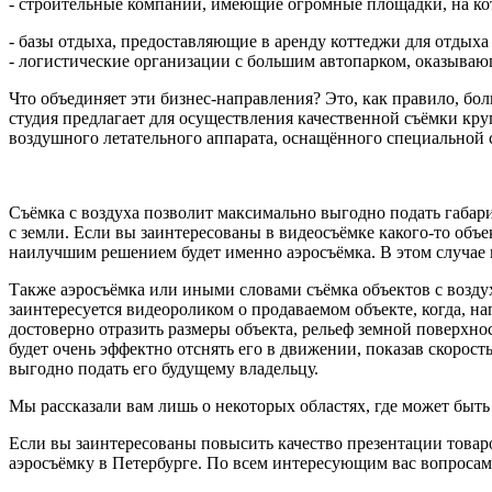
- строительные компании, имеющие огромные площадки, на кот
- базы отдыха, предоставляющие в аренду коттеджи для отдыха
- логистические организации с большим автопарком, оказывающ
Что объединяет эти бизнес-направления? Это, как правило, б
студия предлагает для осуществления качественной съёмки кр
воздушного летательного аппарата, оснащённого специальной с
Съёмка с воздуха позволит максимально выгодно подать габари
с земли. Если вы заинтересованы в видеосъёмке какого-то объе
наилучшим решением будет именно аэросъёмка. В этом случае
Также аэросъёмка или иными словами съёмка объектов с возд
заинтересуется видеороликом о продаваемом объекте, когда, на
достоверно отразить размеры объекта, рельеф земной поверхнос
будет очень эффектно отснять его в движении, показав скорост
выгодно подать его будущему владельцу.
Мы рассказали вам лишь о некоторых областях, где может быть
Если вы заинтересованы повысить качество презентации товар
аэросъёмку в Петербурге. По всем интересующим вас вопросам 