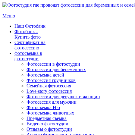
Меню
Наш Фотобанк
Фотобанк -
Купить фото
Сертификат на
фотосессию
фотосъемка в
фотостудии
Фотосессии в фотостудии
Фотосессии для беременных
Фотосъемка детей
Фотосессия грудничков
Семейная фотосессия
Love-story фотосессия
Фотосессии для девушек и женщин
Фотосессия для мужчин
Фотосъемка Ню
Фотосъемка животных
Предметная съемка
Видео о фотостудии
Отзывы о фотостудии
Аренда фотостудии и декорации