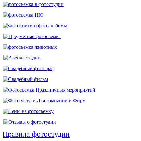
Правила фотостудии