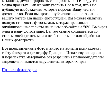
каталогах, демонстрировать свои работы на ТВ и других
медиа проектах. Так же хочу уверить Вас в том, что я не
публикую изображения, которые порочат Вашу честь и
достоинство. Если вы против публичного использования
вашего материала нашей фотостудией, Вы можете оплатить
полную стоимость фотосъемки, которая превышает
опубликованные тарифы на нашем веб-сайте на 50%. Выбирая
меня и нашу фотостудию, Вы тем самым соглашаетесь со
стилем моей фотосъемки и особенностью стиля обработки
Ваших фотографий.
Все представленные фото и видео материалы принадлежат
сайту fotosp.ru и фотографу Григорию Игнатьеву копирование
и перепечатка материалов без разрешения правообладателем
запрещена и является нарушением авторских прав!
Правила фотостудии