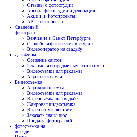
Отзывы о фотостудии
Аренда фотостудии и декорации
Акции и Фотопроекты
АРТ фотопроекты
Свадебный
фотограф
Венчание в Санкт-Петербурге
Свадебная фотосессия в студии
Видеооператор на свадьбу
Для Фирм
Создание сайтов
Рекламная и предметная фотосъемка
Видеосъемка для рекламы
Аэрофотосъемка
Видеосъемка
Аэровидеосъемка
Видеосъемка для рекламы
Видеосъемка на свадьбе
Жанровая видеосъемка
Видео о путешествии
Заказать слайд шоу
Продажа фотографий
фотосъемка на
выезде