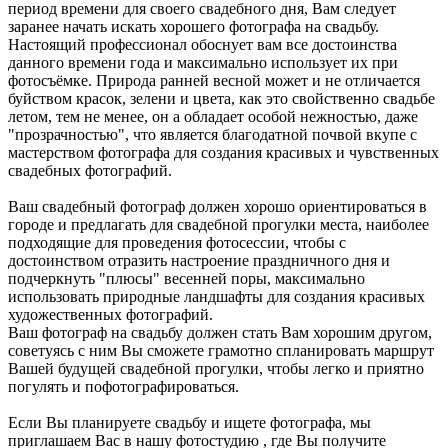
период времени для своего свадебного дня, Вам следует
заранее начать искать хорошего фотографа на свадьбу.
Настоящий профессионал обоснует вам все достоинства
данного времени года и максимально использует их при
фотосъёмке. Природа ранней весной может и не отличается
буйством красок, зелени и цвета, как это свойственно свадьбе
летом, тем не менее, он а обладает особой нежностью, даже
"прозрачностью", что является благодатной почвой вкупе с
мастерством фотографа для создания красивых и чувственных
свадебных фотографий.
Ваш свадебный фотограф должен хорошо ориентироваться в
городе и предлагать для свадебной прогулки места, наиболее
подходящие для проведения фотосессии, чтобы с
достоинством отразить настроение праздничного дня и
подчеркнуть "плюсы" весенней поры, максимально
использовать природные ландшафты для создания красивых
художественных фотографий.
Ваш фотограф на свадьбу должен стать Вам хорошим другом,
советуясь с ним Вы сможете грамотно спланировать маршрут
Вашей будущей свадебной прогулки, чтобы легко и приятно
погулять и пофотографироваться.
Если Вы планируете свадьбу и ищете фотографа, мы
приглашаем Вас в нашу фотостудию , где Вы получите