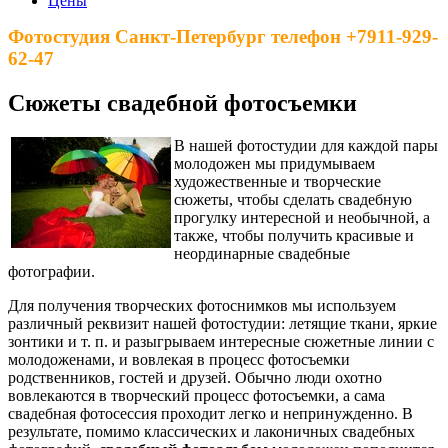
Цены
Фотостудия Санкт-Петербург телефон +7911-929-
62-47
Сюжеты свадебной фотосъемки
В нашей фотостудии для каждой пары
молодожен мы придумываем
художественные и творческие
сюжеты, чтобы сделать свадебную
прогулку интересной и необычной, а
также, чтобы получить красивые и
неординарные свадебные
фотографии.
Для получения творческих фотоснимков мы используем
различный реквизит нашей фотостудии: летящие ткани, яркие
зонтики и т. п. и разыгрываем интересные сюжетные линии с
молодоженами, и вовлекая в процесс фотосъемки
родственников, гостей и друзей. Обычно люди охотно
вовлекаются в творческий процесс фотосъемки, а сама
свадебная фотосессия проходит легко и непринужденно. В
результате, помимо классических и лаконичных свадебных