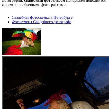
фотографий,
свадебный фотоальбом
молодожен пополнится
яркими и необычными фотографиями.
Свадебная фотосъемка в Петербурге
Фотоотчеты Свадебного фотографа