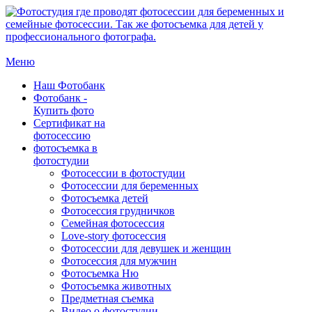
Меню
Наш Фотобанк
Фотобанк -
Купить фото
Сертификат на
фотосессию
фотосъемка в
фотостудии
Фотосессии в фотостудии
Фотосессии для беременных
Фотосъемка детей
Фотосессия грудничков
Семейная фотосессия
Love-story фотосессия
Фотосессии для девушек и женщин
Фотосессия для мужчин
Фотосъемка Ню
Фотосъемка животных
Предметная съемка
Видео о фотостудии