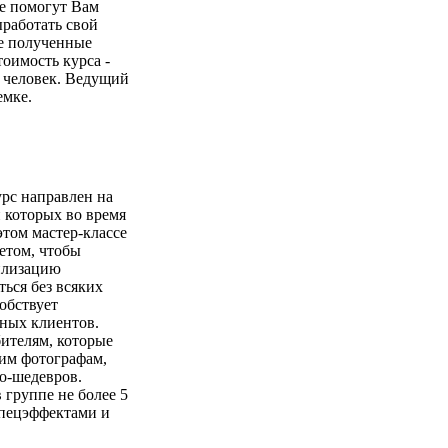
е помогут Вам
ыработать свой
се полученные
оимость курса -
5 человек. Ведущий
емке.
рс направлен на
 которых во время
том мастер-классе
етом, чтобы
илизацию
ься без всяких
обствует
ных клиентов.
ителям, которые
ким фотографам,
о-шедевров.
 группе не более 5
спецэффектами и