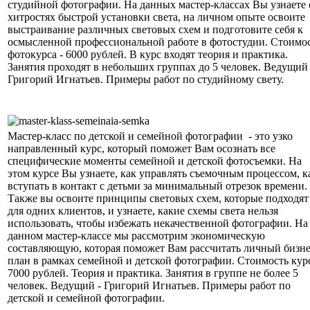
студийной фотографии. На данных мастер-классах Вы узнаете 
хитростях быстрой установки света, на личном опыте освоите
выстраивание различных световых схем и подготовите себя к
осмысленной профессиональной работе в фотостудии. Стоимо
фотокурса - 6000 рублей. В курс входят теория и практика.
Занятия проходят в небольших группах до 5 человек. Ведущий 
Григорий Игнатьев. Примеры работ по студийному свету.
Мастер-класс по детской и семейной фотографии - это узко
направленный курс, который поможет Вам осознать все
специфические моменты семейной и детской фотосъемки. На
этом курсе Вы узнаете, как управлять съемочным процессом, к
вступать в контакт с детьми за минимальный отрезок времени.
Также вы освоите принципы световых схем, которые подходят
для одних клиентов, и узнаете, какие схемы света нельзя
использовать, чтобы избежать некачественной фотографии. На
данном мастер-классе мы рассмотрим экономическую
составляющую, которая поможет Вам рассчитать личный бизне
план в рамках семейной и детской фотографии. Стоимость курс
7000 рублей. Теория и практика. Занятия в группе не более 5
человек. Ведущий - Григорий Игнатьев. Примеры работ по
детской и семейной фотографии.