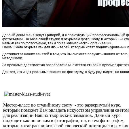
Добрый день! Меня зовут Григорий, и я практикующий профессиональный ф
фотосъемки. На базе своей студии я открываю фотошколу, в который Вы см
навыки как по фотосъемке, так и по ее коммерческой организации.
Наша школа открыта как для любителей, которые хотят поднять уровень и к
Достоинства наших занятий в том, что Вы сможете получить знания от того
методиками.
За прошлые десятилетия разработано множество стилей и приемов фотосъе
Для тех, кто ищет реальные знания по фотоделу, я буду рад видеть на наши
Григорий Игнатьев.
Мастер-класс по студийному свету - это развернутый курс,
который поможет Вам овладеть искусством управления светом
для реализации Ваших творческих замыслов. Данный курс
подходит как новичкам в фотографии, так и тем фотографам,
которые хотят расширить свой творческий потенциал в рамках