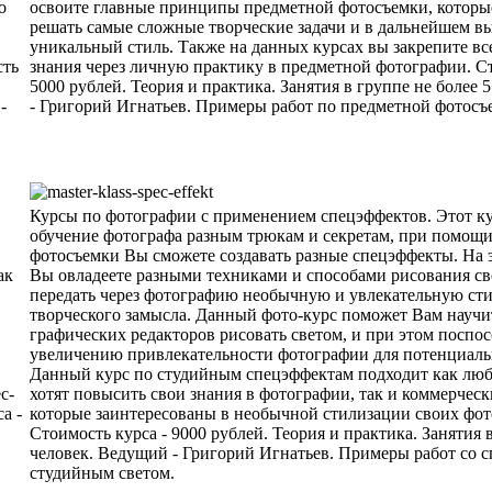
о
освоите главные принципы предметной фотосъемки, которы
решать самые сложные творческие задачи и в дальнейшем в
уникальный стиль. Также на данных курсах вы закрепите в
сть
знания через личную практику в предметной фотографии. Ст
5000 рублей. Теория и практика. Занятия в группе не более 
-
- Григорий Игнатьев. Примеры работ по предметной фотосъ
Курсы по фотографии с применением спецэффектов. Этот ку
обучение фотографа разным трюкам и секретам, при помощи
фотосъемки Вы сможете создавать разные спецэффекты. На э
ак
Вы овладеете разными техниками и способами рисования св
передать через фотографию необычную и увлекательную ст
творческого замысла. Данный фото-курс поможет Вам научит
графических редакторов рисовать светом, и при этом поспос
увеличению привлекательности фотографии для потенциаль
Данный курс по студийным спецэффектам подходит как люб
с-
хотят повысить свои знания в фотографии, так и коммерчес
а -
которые заинтересованы в необычной стилизации своих фот
Стоимость курса - 9000 рублей. Теория и практика. Занятия в
человек. Ведущий - Григорий Игнатьев. Примеры работ со 
студийным светом.