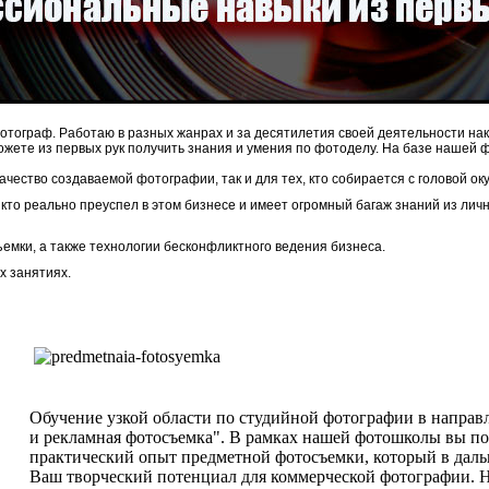
отограф. Работаю в разных жанрах и за десятилетия своей деятельности н
ожете из первых рук получить знания и умения по фотоделу. На базе нашей
ачество создаваемой фотографии, так и для тех, кто собирается с головой о
, кто реально преуспел в этом бизнесе и имеет огромный багаж знаний из ли
мки, а также технологии бесконфликтного ведения бизнеса.
х занятиях.
Обучение узкой области по студийной фотографии в направ
и рекламная фотосъемка". В рамках нашей фотошколы вы п
практический опыт предметной фотосъемки, который в дал
Ваш творческий потенциал для коммерческой фотографии. 