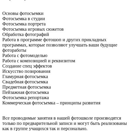
Основы фотосъемки
Фотосъемка в студии
Фотосъемка портрета
Фотосъемка игровых сюжетов
Обработка фотографий
Работа в программе фотошоп и других прикладных
программах, которые позволяют улучшать ваши будущие
фотоработы
Работа с фотомоделью
Работа с композицией и реквизитом
Создание спец эффектов
Искусство позирования
Гламурная фотосъемка
Свадебная фотосъемка
Предметная фотосъемка
Пейзажная фотосъемка
Фотосъемка репортажа
Коммерческая фотосъемка – принципы развития
Все проводимые занятия в нашей фотошколе производятся
только по предварительной записи и могут быть реализованы
как в группе учащихся так и персонально.