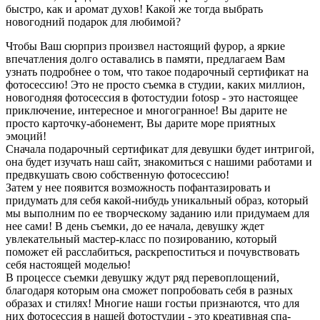
быстро, как и аромат духов! Какой же тогда выбрать
новогодний подарок для любимой?
Чтобы Ваш сюрприз произвел настоящий фурор, а яркие
впечатления долго оставались в памяти, предлагаем Вам
узнать подробнее о том, что такое подарочный сертификат на
фотосессию! Это не просто съемка в студии, каких миллион,
новогодняя фотосессия в фотостудии fotosp - это настоящее
приключение, интересное и многогранное! Вы дарите не
просто карточку-абонемент, Вы дарите море приятных
эмоций!
Сначала подарочный сертификат для девушки будет интригой,
она будет изучать наш сайт, знакомиться с нашими работами и
предвкушать свою собственную фотосессию!
Затем у нее появится возможность пофантазировать и
придумать для себя какой-нибудь уникальный образ, который
мы выполним по ее творческому заданию или придумаем для
нее сами! В день съемки, до ее начала, девушку ждет
увлекательный мастер-класс по позированию, который
поможет ей расслабиться, раскрепоститься и почувствовать
себя настоящей моделью!
В процессе съемки девушку ждут ряд перевоплощений,
благодаря которым она сможет попробовать себя в разных
образах и стилях! Многие наши гостьи признаются, что для
них фотосессия в нашей фотостудии - это креативная спа-