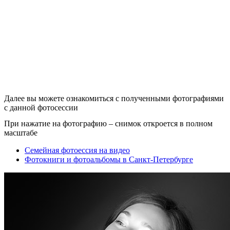
Далее вы можете ознакомиться с полученными фотографиями
с данной фотосессии
При нажатие на фотографию – снимок откроется в полном
масштабе
Семейная фотоессия на видео
Фотокниги и фотоальбомы в Санкт-Петербурге