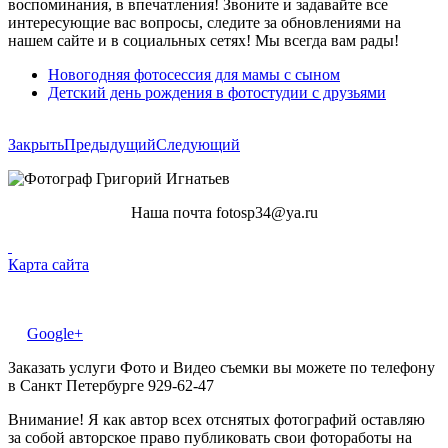
воспоминания, в впечатления! Звоните и задавайте все
интересующие вас вопросы, следите за обновлениями на
нашем сайте и в социальных сетях! Мы всегда вам рады!
Новогодняя фотосессия для мамы с сыном
Детский день рождения в фотостудии с друзьями
Закрыть
Предыдущий
Следующий
Наша почта fotosp34@ya.ru
Карта сайта
Google+
Заказать услуги Фото и Видео съемки вы можете по телефону
в Санкт Петербурге 929-62-47
Внимание! Я как автор всех отснятых фотографий оставляю
за собой авторское право публиковать свои фотоработы на