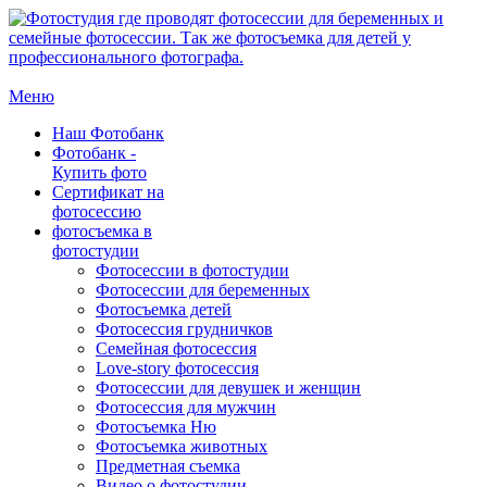
Меню
Наш Фотобанк
Фотобанк -
Купить фото
Сертификат на
фотосессию
фотосъемка в
фотостудии
Фотосессии в фотостудии
Фотосессии для беременных
Фотосъемка детей
Фотосессия грудничков
Семейная фотосессия
Love-story фотосессия
Фотосессии для девушек и женщин
Фотосессия для мужчин
Фотосъемка Ню
Фотосъемка животных
Предметная съемка
Видео о фотостудии