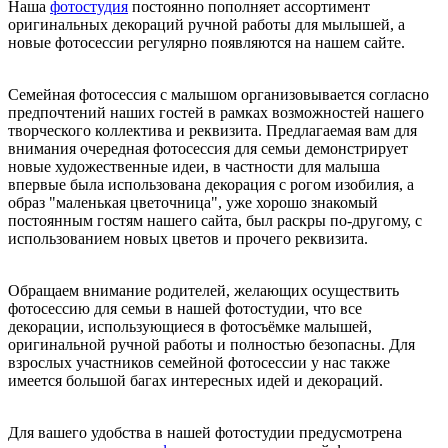
Наша
фотостудия
постоянно пополняет ассортимент
оригинальных декораций ручной работы для мылышей, а
новые фотосессии регулярно появляются на нашем сайте.
Семейная фотосессия с малышом организовывается согласно
предпочтений наших гостей в рамках возможностей нашего
творческого коллектива и реквизита. Предлагаемая вам для
внимания очередная фотосессия для семьи демонстрирует
новые художественные идеи, в частности для малыша
впервые была использована декорация с рогом изобилия, а
образ "маленькая цветочница", уже хорошо знакомый
постоянным гостям нашего сайта, был раскры по-другому, с
использованием новых цветов и прочего реквизита.
Обращаем внимание родителей, желающих осуществить
фотосессию для семьи в нашей фотостудии, что все
декорации, использующиеся в фотосъёмке малышей,
оригинальной ручной работы и полностью безопасны. Для
взрослых участников семейной фотосессии у нас также
имеется большой багах интересных идей и декораций.
Для вашего удобства в нашей фотостудии предусмотрена