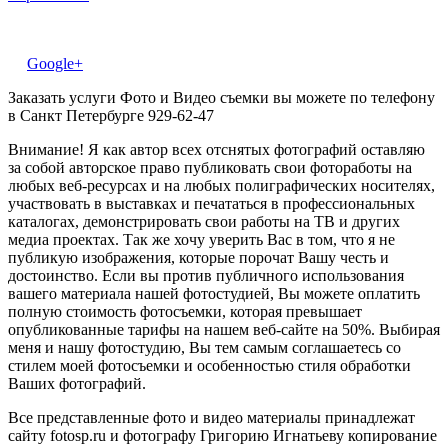
Google+
Заказать услуги Фото и Видео съемки вы можете по телефону
в Санкт Петербурге 929-62-47
Внимание! Я как автор всех отснятых фотографий оставляю
за собой авторское право публиковать свои фотоработы на
любых веб-ресурсах и на любых полиграфических носителях,
участвовать в выставках и печататься в профессиональных
каталогах, демонстрировать свои работы на ТВ и других
медиа проектах. Так же хочу уверить Вас в том, что я не
публикую изображения, которые порочат Вашу честь и
достоинство. Если вы против публичного использования
вашего материала нашей фотостудией, Вы можете оплатить
полную стоимость фотосъемки, которая превышает
опубликованные тарифы на нашем веб-сайте на 50%. Выбирая
меня и нашу фотостудию, Вы тем самым соглашаетесь со
стилем моей фотосъемки и особенностью стиля обработки
Ваших фотографий.
Все представленные фото и видео материалы принадлежат
сайту fotosp.ru и фотографу Григорию Игнатьеву копирование