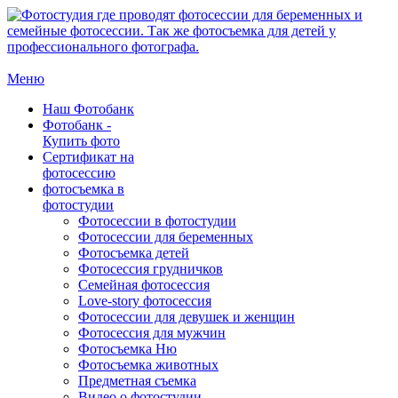
Меню
Наш Фотобанк
Фотобанк -
Купить фото
Сертификат на
фотосессию
фотосъемка в
фотостудии
Фотосессии в фотостудии
Фотосессии для беременных
Фотосъемка детей
Фотосессия грудничков
Семейная фотосессия
Love-story фотосессия
Фотосессии для девушек и женщин
Фотосессия для мужчин
Фотосъемка Ню
Фотосъемка животных
Предметная съемка
Видео о фотостудии