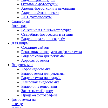
Отзывы о фотостудии
Аренда фотостудии и декорации
Акции и Фотопроекты
АРТ фотопроекты
Свадебный
фотограф
Венчание в Санкт-Петербурге
Свадебная фотосессия в студии
Видеооператор на свадьбу
Для Фирм
Создание сайтов
Рекламная и предметная фотосъемка
Видеосъемка для рекламы
Аэрофотосъемка
Видеосъемка
Аэровидеосъемка
Видеосъемка для рекламы
Видеосъемка на свадьбе
Жанровая видеосъемка
Видео о путешествии
Заказать слайд шоу
Продажа фотографий
фотосъемка на
выезде