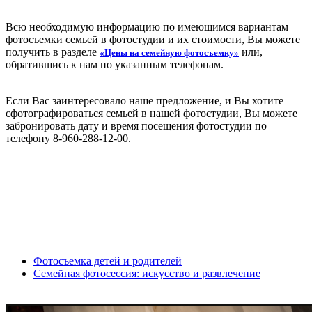
Всю необходимую информацию по имеющимся вариантам
фотосъемки семьей в фотостудии и их стоимости, Вы можете
получить в разделе
или,
«Цены на семейную фотосъемку»
обратившись к нам по указанным телефонам.
Если Вас заинтересовало наше предложение, и Вы хотите
сфотографироваться семьей в нашей фотостудии, Вы можете
забронировать дату и время посещения фотостудии по
телефону 8-960-288-12-00.
Фотосъемка детей и родителей
Семейная фотосессия: искусство и развлечение