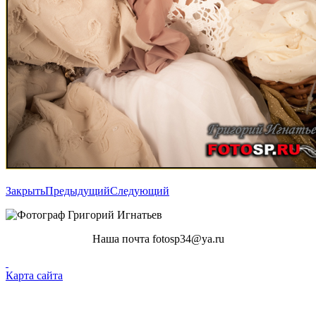
Закрыть
Предыдущий
Следующий
Наша почта fotosp34@ya.ru
Карта сайта