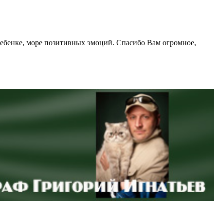
 ребенке, море позитивных эмоций. Спасибо Вам огромное,