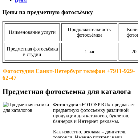
Цены
Цены на предметную фотосъёмку
Продолжительность
Коли
Наименование услуги
фотосъёмки
фото
Предметная фотосъёмка
1 час
20 
в студии
Фотостудия Санкт-Петербург телефон +7911-929-
62-47
Предметная фотосъемка для каталога
Фотостудия «FOTOSP.RU» предлагает
предметную фотосъемку различной
продукции для каталогов, буклетов,
баннеров и Интернет-рекламы.
Как известно, реклама – двигатель
торговли. Именно поэтому наша