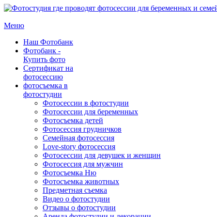
Меню
Наш Фотобанк
Фотобанк -
Купить фото
Сертификат на
фотосессию
фотосъемка в
фотостудии
Фотосессии в фотостудии
Фотосессии для беременных
Фотосъемка детей
Фотосессия грудничков
Семейная фотосессия
Love-story фотосессия
Фотосессии для девушек и женщин
Фотосессия для мужчин
Фотосъемка Ню
Фотосъемка животных
Предметная съемка
Видео о фотостудии
Отзывы о фотостудии
Аренда фотостудии и декорации