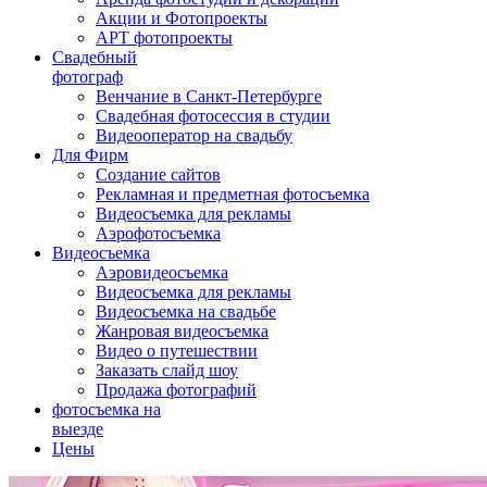
Акции и Фотопроекты
АРТ фотопроекты
Свадебный
фотограф
Венчание в Санкт-Петербурге
Свадебная фотосессия в студии
Видеооператор на свадьбу
Для Фирм
Создание сайтов
Рекламная и предметная фотосъемка
Видеосъемка для рекламы
Аэрофотосъемка
Видеосъемка
Аэровидеосъемка
Видеосъемка для рекламы
Видеосъемка на свадьбе
Жанровая видеосъемка
Видео о путешествии
Заказать слайд шоу
Продажа фотографий
фотосъемка на
выезде
Цены