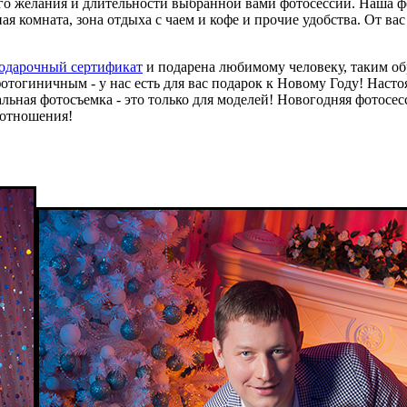
шего желания и длительности выбранной вами фотосессии. Наша 
я комната, зона отдыха с чаем и кофе и прочие удобства. От вас
одарочный сертификат
и подарена любимому человеку, таким обр
отогиничным - у нас есть для вас подарок к Новому Году! Наст
льная фотосъемка - это только для моделей! Новогодняя фотосесс
и отношения!