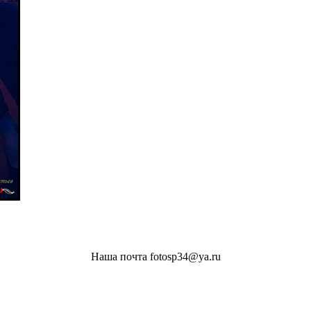
Наша почта fotosp34@ya.ru