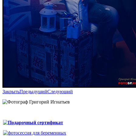
Закрыть
Предыдущий
Следующий