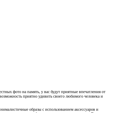
тных фото на память, у вас будут приятные впечатления от
о возможность приятно удивить своего любимого человека и
минималистичные образы с использованием аксессуаров и