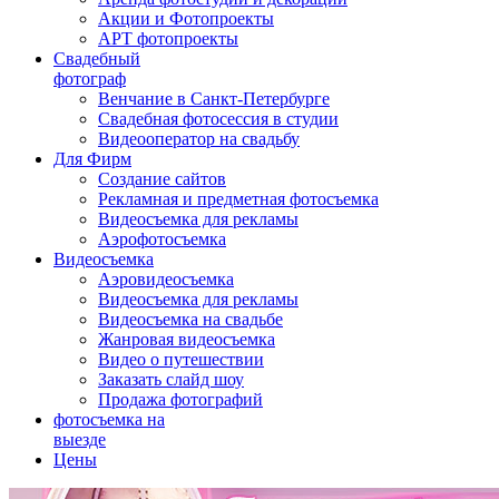
Акции и Фотопроекты
АРТ фотопроекты
Свадебный
фотограф
Венчание в Санкт-Петербурге
Свадебная фотосессия в студии
Видеооператор на свадьбу
Для Фирм
Создание сайтов
Рекламная и предметная фотосъемка
Видеосъемка для рекламы
Аэрофотосъемка
Видеосъемка
Аэровидеосъемка
Видеосъемка для рекламы
Видеосъемка на свадьбе
Жанровая видеосъемка
Видео о путешествии
Заказать слайд шоу
Продажа фотографий
фотосъемка на
выезде
Цены