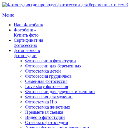
Меню
Наш Фотобанк
Фотобанк -
Купить фото
Сертификат на
фотосессию
фотосъемка в
фотостудии
Фотосессии в фотостудии
Фотосессии для беременных
Фотосъемка детей
Фотосессия грудничков
Семейная фотосессия
Love-story фотосессия
Фотосессии для девушек и женщин
Фотосессия для мужчин
Фотосъемка Ню
Фотосъемка животных
Предметная съемка
Видео о фотостудии
Отзывы о фотостудии
Аренда фотостудии и декорации