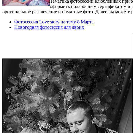
Тематика фотосессии влюбленных при э
оформить подарочным сертификатом и п
оригинальное развлечение и памятные фото. Далее вы можете
Фотосессия Love story на тему 8 Марта
Новогодняя фотосессия для двоих