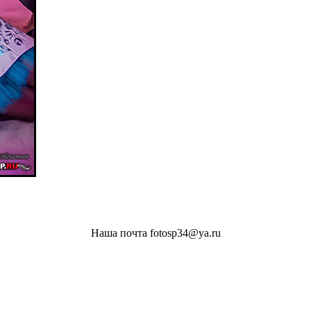
Наша почта fotosp34@ya.ru