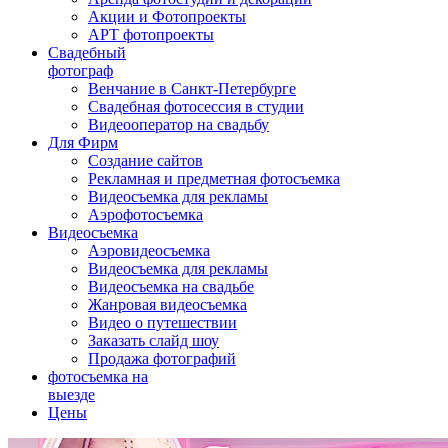
Акции и Фотопроекты
АРТ фотопроекты
Свадебный
фотограф
Венчание в Санкт-Петербурге
Свадебная фотосессия в студии
Видеооператор на свадьбу
Для Фирм
Создание сайтов
Рекламная и предметная фотосъемка
Видеосъемка для рекламы
Аэрофотосъемка
Видеосъемка
Аэровидеосъемка
Видеосъемка для рекламы
Видеосъемка на свадьбе
Жанровая видеосъемка
Видео о путешествии
Заказать слайд шоу
Продажа фотографий
фотосъемка на
выезде
Цены