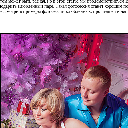
том может быть разная, но в этой статье мы продемонстрируем
одарить влюбленный паре. Такая фотосессия станет хорошим по
 рассмотреть примеры фотосессии влюбленных, прошедшей в наш