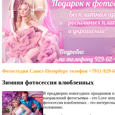
Фотостудия Санкт-Петербург телефон +7911-929-6
Зимняя фотосессия влюбленных
В преддверии новогодних праздников и
направлений фотосъемки - это Love sto
фотосессия влюбленных - это интересны
половинке.