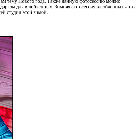
 Вам тему Нового года. Также данную фотосессию можно
дарком для влюбленных. Зимняя фотосессия влюбленных - это
ей студии этой зимой.