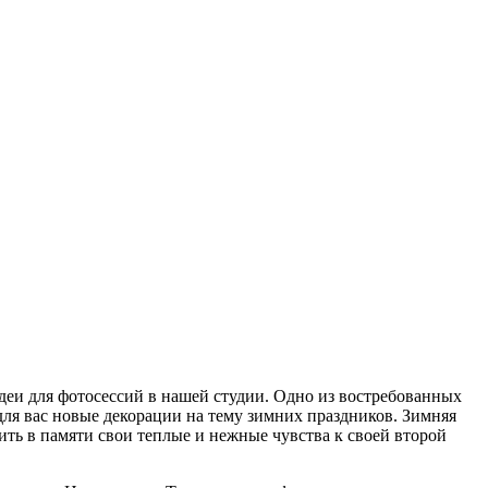
еи для фотосессий в нашей студии. Одно из востребованных
для вас новые декорации на тему зимних праздников. Зимняя
ить в памяти свои теплые и нежные чувства к своей второй