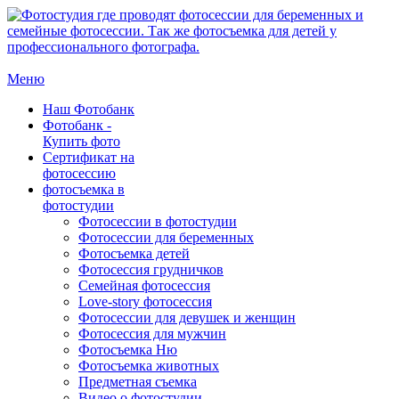
Меню
Наш Фотобанк
Фотобанк -
Купить фото
Сертификат на
фотосессию
фотосъемка в
фотостудии
Фотосессии в фотостудии
Фотосессии для беременных
Фотосъемка детей
Фотосессия грудничков
Семейная фотосессия
Love-story фотосессия
Фотосессии для девушек и женщин
Фотосессия для мужчин
Фотосъемка Ню
Фотосъемка животных
Предметная съемка
Видео о фотостудии