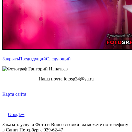
Закрыть
Предыдущий
Следующий
Наша почта fotosp34@ya.ru
Карта сайта
Google+
Заказать услуги Фото и Видео съемки вы можете по телефону
в Санкт Петербурге 929-62-47