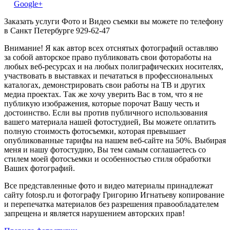
Google+
Заказать услуги Фото и Видео съемки вы можете по телефону
в Санкт Петербурге 929-62-47
Внимание! Я как автор всех отснятых фотографий оставляю
за собой авторское право публиковать свои фотоработы на
любых веб-ресурсах и на любых полиграфических носителях,
участвовать в выставках и печататься в профессиональных
каталогах, демонстрировать свои работы на ТВ и других
медиа проектах. Так же хочу уверить Вас в том, что я не
публикую изображения, которые порочат Вашу честь и
достоинство. Если вы против публичного использования
вашего материала нашей фотостудией, Вы можете оплатить
полную стоимость фотосъемки, которая превышает
опубликованные тарифы на нашем веб-сайте на 50%. Выбирая
меня и нашу фотостудию, Вы тем самым соглашаетесь со
стилем моей фотосъемки и особенностью стиля обработки
Ваших фотографий.
Все представленные фото и видео материалы принадлежат
сайту fotosp.ru и фотографу Григорию Игнатьеву копирование
и перепечатка материалов без разрешения правообладателем
запрещена и является нарушением авторских прав!