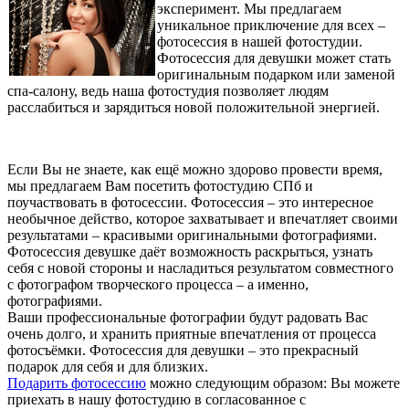
эксперимент. Мы предлагаем
уникальное приключение для всех –
фотосессия в нашей фотостудии.
Фотосессия для девушки может стать
оригинальным подарком или заменой
спа-салону, ведь наша фотостудия позволяет людям
расслабиться и зарядиться новой положительной энергией.
Если Вы не знаете, как ещё можно здорово провести время,
мы предлагаем Вам посетить фотостудию СПб и
поучаствовать в фотосессии. Фотосессия – это интересное
необычное действо, которое захватывает и впечатляет своими
результатами – красивыми оригинальными фотографиями.
Фотосессия девушке даёт возможность раскрыться, узнать
себя с новой стороны и насладиться результатом совместного
с фотографом творческого процесса – а именно,
фотографиями.
Ваши профессиональные фотографии будут радовать Вас
очень долго, и хранить приятные впечатления от процесса
фотосъёмки. Фотосессия для девушки – это прекрасный
подарок для себя и для близких.
Подарить фотосессию
можно следующим образом: Вы можете
приехать в нашу фотостудию в согласованное с