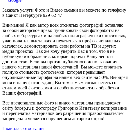
Google+
Заказать услуги Фото и Видео съемки вы можете по телефону
в Санкт Петербурге 929-62-47
Внимание! Я как автор всех отснятых фотографий оставляю
за собой авторское право публиковать свои фотоработы на
любых веб-ресурсах и на любых полиграфических носителях,
участвовать в выставках и печататься в профессиональных
каталогах, демонстрировать свои работы на ТВ и других
медиа проектах. Так же хочу уверить Вас в том, что я не
публикую изображения, которые порочат Вашу честь и
достоинство. Если вы против публичного использования
вашего материала нашей фотостудией, Вы можете оплатить
полную стоимость фотосъемки, которая превышает
опубликованные тарифы на нашем веб-сайте на 50%. Выбирая
меня и нашу фотостудию, Вы тем самым соглашаетесь со
стилем моей фотосъемки и особенностью стиля обработки
Ваших фотографий.
Все представленные фото и видео материалы принадлежат
сайту fotosp.ru и фотографу Григорию Игнатьеву копирование
и перепечатка материалов без разрешения правообладателем
запрещена и является нарушением авторских прав!
Правила фотостудии