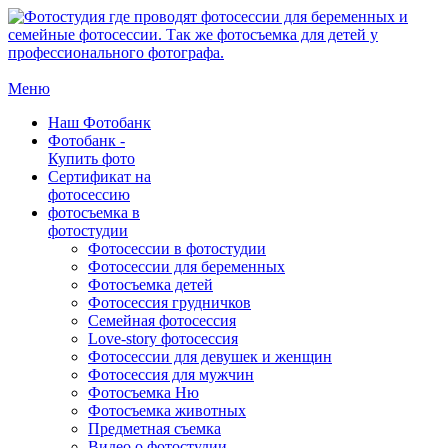
Меню
Наш Фотобанк
Фотобанк -
Купить фото
Сертификат на
фотосессию
фотосъемка в
фотостудии
Фотосессии в фотостудии
Фотосессии для беременных
Фотосъемка детей
Фотосессия грудничков
Семейная фотосессия
Love-story фотосессия
Фотосессии для девушек и женщин
Фотосессия для мужчин
Фотосъемка Ню
Фотосъемка животных
Предметная съемка
Видео о фотостудии