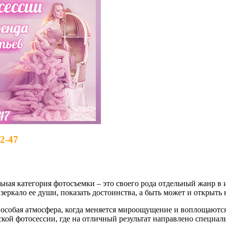
2-47
ьная категория фотосъемки – это своего рода отдельный жанр в
зеркало ее души, показать достоинства, а быть может и открыть 
 особая атмосфера, когда меняется мироощущение и воплощаются
кой фотосессии, где на отличный результат направлено специал