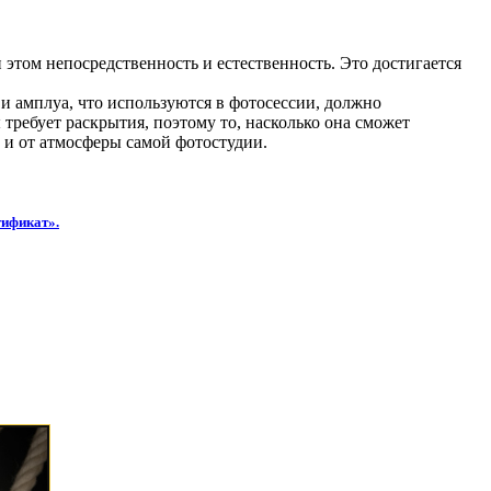
 этом непосредственность и естественность. Это достигается
и амплуа, что используются в фотосессии, должно
ребует раскрытия, поэтому то, насколько она сможет
а и от атмосферы самой фотостудии.
ификат».