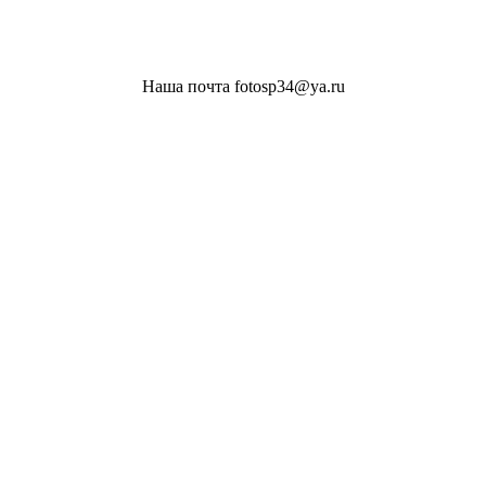
Наша почта fotosp34@ya.ru