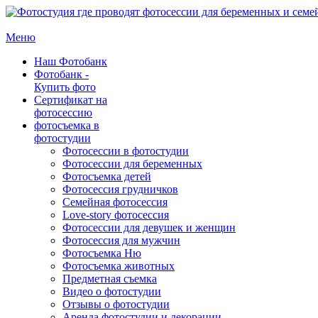
Меню
Наш Фотобанк
Фотобанк -
Купить фото
Сертификат на
фотосессию
фотосъемка в
фотостудии
Фотосессии в фотостудии
Фотосессии для беременных
Фотосъемка детей
Фотосессия грудничков
Семейная фотосессия
Love-story фотосессия
Фотосессии для девушек и женщин
Фотосессия для мужчин
Фотосъемка Ню
Фотосъемка животных
Предметная съемка
Видео о фотостудии
Отзывы о фотостудии
Аренда фотостудии и декорации