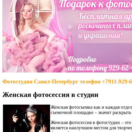
Фотостудия Санкт-Петербург телефон +7911-929-6
Женская фотосессия в студии
Женская фотосъемка как и каждая отдел
съемочной площадке – значит раскрыть 
Женская фотосессия в фотостудии – это
является наилучшим местом для творчес