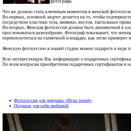
фотографа.
Что же должно стать ключевым моментом в женской фотосесси
Во-первых, основной акцент делается на то, чтобы подчеркнуть
посредством пластики тела, мимики, жестов, тактильных прико
Во-вторых, Женская фотосессия должна быть динамичной в пла
прослеживаться разнообразие. Фотограф показывает, что женщ
перевоплотиться на съемочной площадке, как легко примерит н
Женскую фотосессию в нашей студии можно подарить в виде п
Всю интересующую Вас информацию о подарочных сертификата
По всем вопросам приобретения подарочных сертификатов в на
Фотосессия для девушки «Игра теней»
Подарок для себя любимой