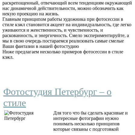
раскрепощенный, отвечающий всем тенденциям окружающей
нас динамичной действительности, можно обозначить как
некую проекцию на жизнь.
Главным принципом работы художника при фотосессии в
стиле кэжл становится акцент на индивидуальность, где легко
уживаются и женственность, и чувственность, и
раскованность, и энергичность. Смело экспериментируйте, а
мы в свою очередь постараемся реализовать самые смелые
Ваши фантазии в нашей фотостудию
Ниже предлагаем несколько примеров фотосессии в стиле
кэжл.
Фотостудия Петербург – о
стиле
Для того что бы сделать красивые и
интересные фотографии нужно
понимать несколько принципов
которые связаны с подготовкой