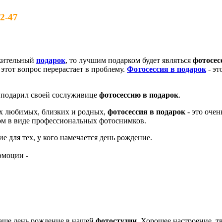
2-47
ужительный
подарок
, то лучшим подарком будет являться
фотосес
 этот вопрос перерастает в проблему.
Фотосессия в подарок
- эт
 и подарил своей сослуживице
фотосессию в подарок
.
ших любимых, близких и родных,
фотосессия в подарок
- это оче
ом в виде профессиональных фотоснимков.
 для тех, у кого намечается день рождение.
эмоции -
аше день рождение в нашей
фотостудии
. Хорошее настроение, т