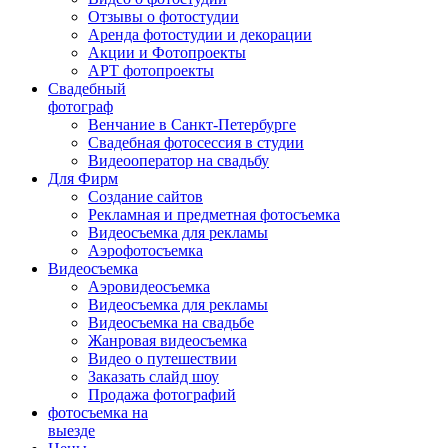
Отзывы о фотостудии
Аренда фотостудии и декорации
Акции и Фотопроекты
АРТ фотопроекты
Свадебный
фотограф
Венчание в Санкт-Петербурге
Свадебная фотосессия в студии
Видеооператор на свадьбу
Для Фирм
Создание сайтов
Рекламная и предметная фотосъемка
Видеосъемка для рекламы
Аэрофотосъемка
Видеосъемка
Аэровидеосъемка
Видеосъемка для рекламы
Видеосъемка на свадьбе
Жанровая видеосъемка
Видео о путешествии
Заказать слайд шоу
Продажа фотографий
фотосъемка на
выезде