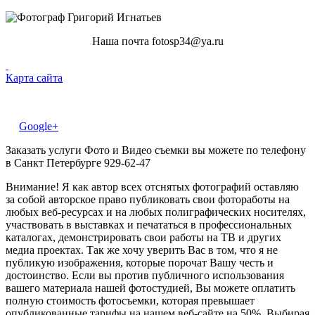
Наша почта fotosp34@ya.ru
Карта сайта
Google+
Заказать услуги Фото и Видео съемки вы можете по телефону
в Санкт Петербурге 929-62-47
Внимание! Я как автор всех отснятых фотографий оставляю
за собой авторское право публиковать свои фотоработы на
любых веб-ресурсах и на любых полиграфических носителях,
участвовать в выставках и печататься в профессиональных
каталогах, демонстрировать свои работы на ТВ и других
медиа проектах. Так же хочу уверить Вас в том, что я не
публикую изображения, которые порочат Вашу честь и
достоинство. Если вы против публичного использования
вашего материала нашей фотостудией, Вы можете оплатить
полную стоимость фотосъемки, которая превышает
опубликованные тарифы на нашем веб-сайте на 50%. Выбирая