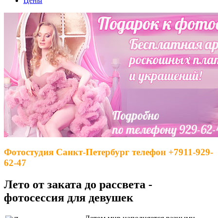
Цены
Фотостудия Санкт-Петербург телефон +7911-929-
62-47
Лето от заката до рассвета -
фотосессия для девушек