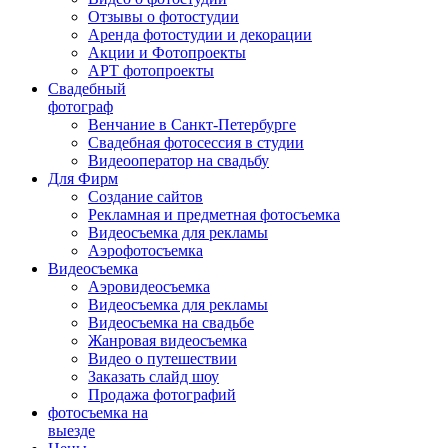
Отзывы о фотостудии
Аренда фотостудии и декорации
Акции и Фотопроекты
АРТ фотопроекты
Свадебный
фотограф
Венчание в Санкт-Петербурге
Свадебная фотосессия в студии
Видеооператор на свадьбу
Для Фирм
Создание сайтов
Рекламная и предметная фотосъемка
Видеосъемка для рекламы
Аэрофотосъемка
Видеосъемка
Аэровидеосъемка
Видеосъемка для рекламы
Видеосъемка на свадьбе
Жанровая видеосъемка
Видео о путешествии
Заказать слайд шоу
Продажа фотографий
фотосъемка на
выезде