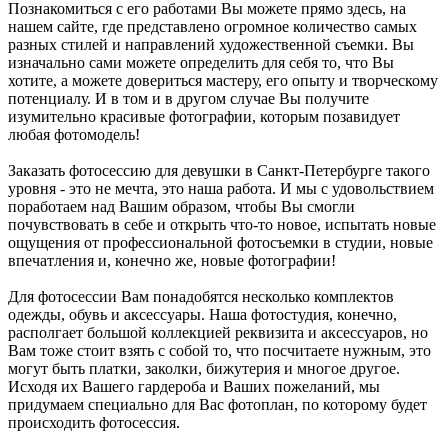
Познакомиться с его работами Вы можете прямо здесь, на
нашем сайте, где представлено огромное количество самых
разных стилей и направлений художественной съемки. Вы
изначально сами можете определить для себя то, что Вы
хотите, а можете довериться мастеру, его опыту и творческому
потенциалу. И в том и в другом случае Вы получите
изумительно красивые фотографии, которым позавидует
любая фотомодель!
Заказать фотосессию для девушки в Санкт-Петербурге такого
уровня - это не мечта, это наша работа. И мы с удовольствием
поработаем над Вашим образом, чтобы Вы смогли
почувствовать в себе и открыть что-то новое, испытать новые
ощущения от профессиональной фотосъемки в студии, новые
впечатления и, конечно же, новые фотографии!
Для фотосессии Вам понадобятся несколько комплектов
одежды, обувь и аксессуары. Наша фотостудия, конечно,
располгает большой коллекцией реквизита и аксессуаров, но
Вам тоже стоит взять с собой то, что посчитаете нужным, это
могут быть платки, заколки, бижутерия и многое другое.
Исходя их Вашего гардероба и Ваших пожеланий, мы
придумаем специально для Вас фотоплан, по которому будет
происходить фотосессия.