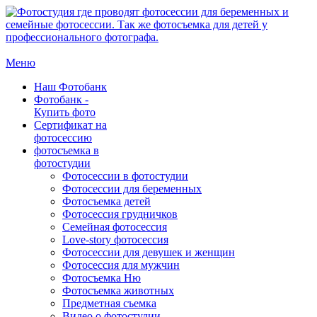
Меню
Наш Фотобанк
Фотобанк -
Купить фото
Сертификат на
фотосессию
фотосъемка в
фотостудии
Фотосессии в фотостудии
Фотосессии для беременных
Фотосъемка детей
Фотосессия грудничков
Семейная фотосессия
Love-story фотосессия
Фотосессии для девушек и женщин
Фотосессия для мужчин
Фотосъемка Ню
Фотосъемка животных
Предметная съемка
Видео о фотостудии