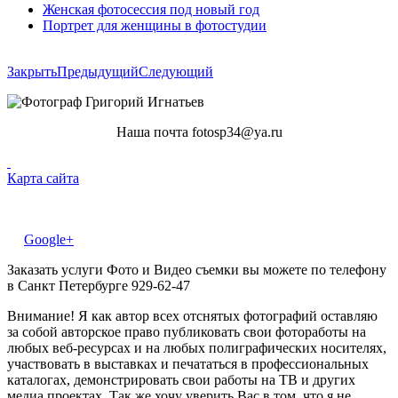
Женская фотосессия под новый год
Портрет для женщины в фотостудии
Закрыть
Предыдущий
Следующий
Наша почта fotosp34@ya.ru
Карта сайта
Google+
Заказать услуги Фото и Видео съемки вы можете по телефону
в Санкт Петербурге 929-62-47
Внимание! Я как автор всех отснятых фотографий оставляю
за собой авторское право публиковать свои фотоработы на
любых веб-ресурсах и на любых полиграфических носителях,
участвовать в выставках и печататься в профессиональных
каталогах, демонстрировать свои работы на ТВ и других
медиа проектах. Так же хочу уверить Вас в том, что я не