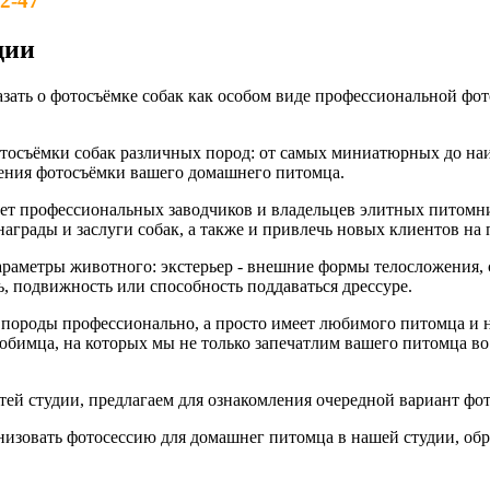
2-47
дии
казать о фотосъёмке собак как особом виде профессиональной ф
осъёмки собак различных пород: от самых миниатюрных до на
ения фотосъёмки вашего домашнего питомца.
ует профессиональных заводчиков и владельцев элитных питомн
аграды и заслуги собак, а также и привлечь новых клиентов на
араметры животного: экстерьер - внешние формы телосложения,
ь, подвижность или способность поддаваться дрессуре.
 породы профессионально, а просто имеет любимого питомца и н
имца, на которых мы не только запечатлим вашего питомца во 
й студии, предлагаем для ознакомления очередной вариант фот
анизовать фотосессию для домашнег питомца в нашей студии, об