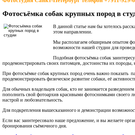
Фотостудия Санкт-Петербург телефон +7911-929-6
Фотосъёмка собак крупных пород в сту
В данной статье нам бы хотелось расс
этом направлении.
Мы располагаем обширным опытом фот
возможности нашей студии для провед
Подобная фотосъёмка собак заинтерес
продемонстрировать своих питомцев, достоинства их породы, н
При фотосъёмке собак крупных пород очень важно показать п
продемонстрировать физическое развитие собаки, её активност
Для обычных владельцев собак, кто не занимается разведением
пополнить свой фотоархив красивыми фотоснимками своего люб
настрой и любознательность.
Для подкрепления вышесказанного и демонстрации возможносте
Если вас заинтересовало наше предложение, и вы желаете орг
бронирования съёмочного дня.