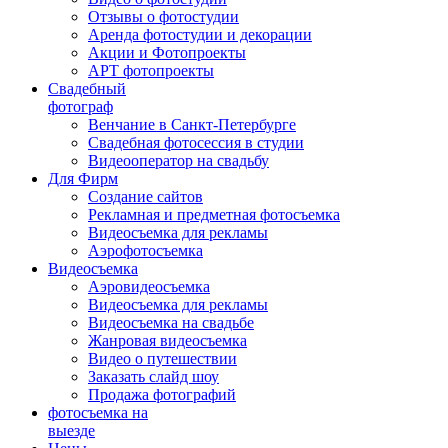
Отзывы о фотостудии
Аренда фотостудии и декорации
Акции и Фотопроекты
АРТ фотопроекты
Свадебный
фотограф
Венчание в Санкт-Петербурге
Свадебная фотосессия в студии
Видеооператор на свадьбу
Для Фирм
Создание сайтов
Рекламная и предметная фотосъемка
Видеосъемка для рекламы
Аэрофотосъемка
Видеосъемка
Аэровидеосъемка
Видеосъемка для рекламы
Видеосъемка на свадьбе
Жанровая видеосъемка
Видео о путешествии
Заказать слайд шоу
Продажа фотографий
фотосъемка на
выезде