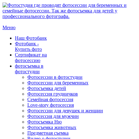
Меню
Наш Фотобанк
Фотобанк -
Купить фото
Сертификат на
фотосессию
фотосъемка в
фотостудии
Фотосессии в фотостудии
Фотосессии для беременных
Фотосъемка детей
Фотосессия грудничков
Семейная фотосессия
Love-story фотосессия
Фотосессии для девушек и женщин
Фотосессия для мужчин
Фотосъемка Ню
Фотосъемка животных
Предметная съемка
Видео о фотостудии