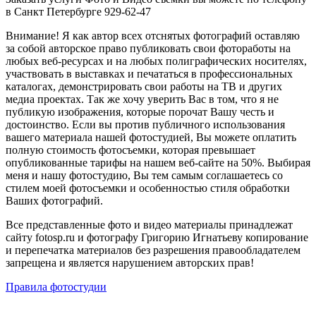
в Санкт Петербурге 929-62-47
Внимание! Я как автор всех отснятых фотографий оставляю
за собой авторское право публиковать свои фотоработы на
любых веб-ресурсах и на любых полиграфических носителях,
участвовать в выставках и печататься в профессиональных
каталогах, демонстрировать свои работы на ТВ и других
медиа проектах. Так же хочу уверить Вас в том, что я не
публикую изображения, которые порочат Вашу честь и
достоинство. Если вы против публичного использования
вашего материала нашей фотостудией, Вы можете оплатить
полную стоимость фотосъемки, которая превышает
опубликованные тарифы на нашем веб-сайте на 50%. Выбирая
меня и нашу фотостудию, Вы тем самым соглашаетесь со
стилем моей фотосъемки и особенностью стиля обработки
Ваших фотографий.
Все представленные фото и видео материалы принадлежат
сайту fotosp.ru и фотографу Григорию Игнатьеву копирование
и перепечатка материалов без разрешения правообладателем
запрещена и является нарушением авторских прав!
Правила фотостудии