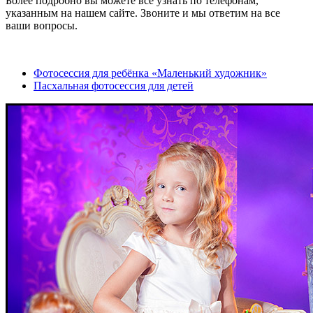
Более подробно вы можете все узнать по телефонам,
указанным на нашем сайте. Звоните и мы ответим на все
ваши вопросы.
Фотосессия для ребёнка «Маленький художник»
Пасхальная фотосессия для детей