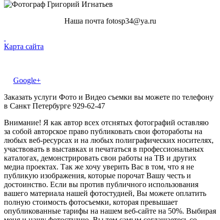
Наша почта fotosp34@ya.ru
Карта сайта
Google+
Заказать услуги Фото и Видео съемки вы можете по телефону
в Санкт Петербурге 929-62-47
Внимание! Я как автор всех отснятых фотографий оставляю
за собой авторское право публиковать свои фотоработы на
любых веб-ресурсах и на любых полиграфических носителях,
участвовать в выставках и печататься в профессиональных
каталогах, демонстрировать свои работы на ТВ и других
медиа проектах. Так же хочу уверить Вас в том, что я не
публикую изображения, которые порочат Вашу честь и
достоинство. Если вы против публичного использования
вашего материала нашей фотостудией, Вы можете оплатить
полную стоимость фотосъемки, которая превышает
опубликованные тарифы на нашем веб-сайте на 50%. Выбирая
меня и нашу фотостудию, Вы тем самым соглашаетесь со