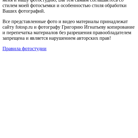
стилем моей фотосъемки и особенностью стиля обработки
Ваших фотографий.
Все представленные фото и видео материалы принадлежат
сайту fotosp.ru и фотографу Григорию Игнатьеву копирование
и перепечатка материалов без разрешения правообладателем
запрещена и является нарушением авторских прав!
Правила фотостудии