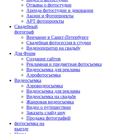
Отзывы о фотостудии
Аренда фотостудии и декорации
Акции и Фотопроекты
АРТ фотопроекты
Свадебный
фотограф
Венчание в Санкт-Петербурге
Свадебная фотосессия в студии
Видеооператор на свадьбу
Для Фирм
Создание сайтов
Рекламная и предметная фотосъемка
Видеосъемка для рекламы
Аэрофотосъемка
Видеосъемка
Аэровидеосъемка
Видеосъемка для рекламы
Видеосъемка на свадьбе
Жанровая видеосъемка
Видео о путешествии
Заказать слайд шоу
Продажа фотографий
фотосъемка на
выезде