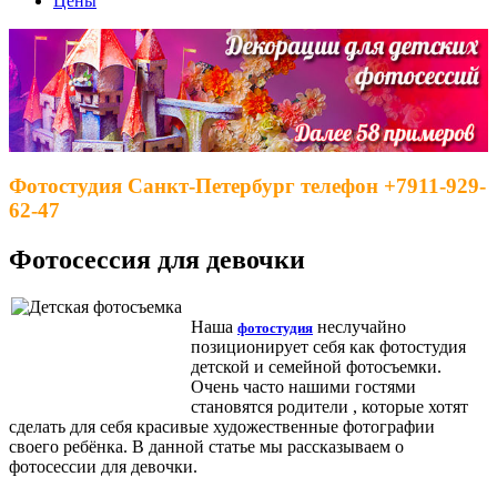
Цены
Фотостудия Санкт-Петербург телефон +7911-929-
62-47
Фотосессия для девочки
Наша
неслучайно
фотостудия
позиционирует себя как фотостудия
детской и семейной фотосъемки.
Очень часто нашими гостями
становятся родители , которые хотят
сделать для себя красивые художественные фотографии
своего ребёнка. В данной статье мы рассказываем о
фотосессии для девочки.