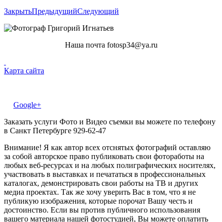
Закрыть
Предыдущий
Следующий
Наша почта fotosp34@ya.ru
Карта сайта
Google+
Заказать услуги Фото и Видео съемки вы можете по телефону
в Санкт Петербурге 929-62-47
Внимание! Я как автор всех отснятых фотографий оставляю
за собой авторское право публиковать свои фотоработы на
любых веб-ресурсах и на любых полиграфических носителях,
участвовать в выставках и печататься в профессиональных
каталогах, демонстрировать свои работы на ТВ и других
медиа проектах. Так же хочу уверить Вас в том, что я не
публикую изображения, которые порочат Вашу честь и
достоинство. Если вы против публичного использования
вашего материала нашей фотостудией, Вы можете оплатить