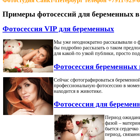
Фотостудия Санкт-Петербург телефон +7911-929-6
Примеры фотосессий для беременных в
Фотосессия VIP для беременных
Мы уже неоднократно рассказывали о ф
бы подробно рассказать о таком предло
для какой-то узкой публики, просто п
Фотосессия беременных 
Сейчас сфотографироваться беременной 
профессиональную фотосессию в момент
находится в животике.
Фотосессия для беремен
Период ожидани
фазой – материн
бьется сердечк
период, связан