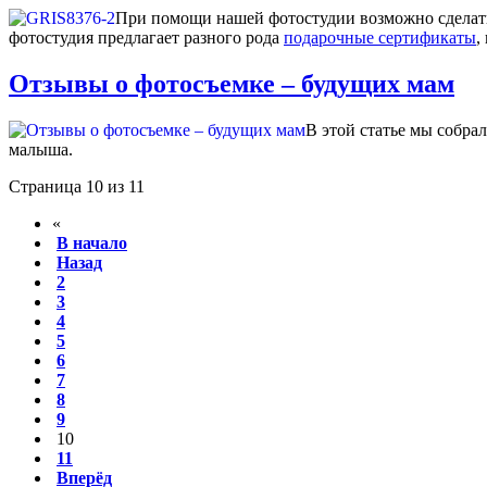
При помощи нашей фотостудии возможно сделат
фотостудия предлагает разного рода
подарочные сертификаты
,
Отзывы о фотосъемке – будущих мам
В этой статье мы собра
малыша.
Страница 10 из 11
«
В начало
Назад
2
3
4
5
6
7
8
9
10
11
Вперёд