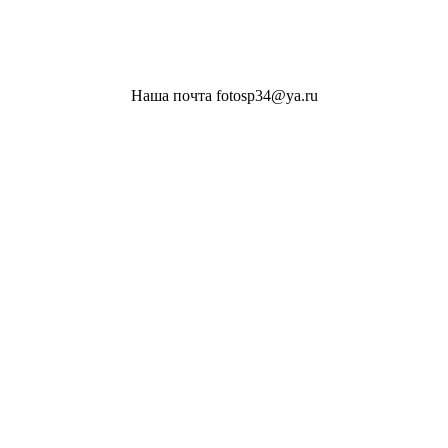
Наша почта fotosp34@ya.ru