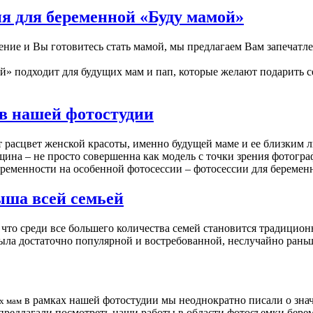
я для беременной «Буду мамой»
ние и Вы готовитесь стать мамой, мы предлагаем Вам запечатле
й» подходит для будущих мам и пап, которые желают подарить се
в нашей фотостудии
расцвет женской красоты, именно будущей маме и ее близким л
ина – не просто совершенна как модель с точки зрения фотограф
ременности на особенной фотосессии – фотосессии для беремен
ыша всей семьей
, что среди все большего количества семей становится традицио
была достаточно популярной и востребованной, неслучайно раньш
в рамках нашей фотостудии мы неоднократно писали о зн
х мам
предлагали посмотреть наши работы в области фотосъемки берем