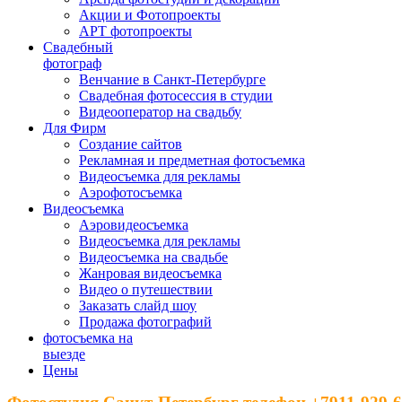
Акции и Фотопроекты
АРТ фотопроекты
Свадебный
фотограф
Венчание в Санкт-Петербурге
Свадебная фотосессия в студии
Видеооператор на свадьбу
Для Фирм
Создание сайтов
Рекламная и предметная фотосъемка
Видеосъемка для рекламы
Аэрофотосъемка
Видеосъемка
Аэровидеосъемка
Видеосъемка для рекламы
Видеосъемка на свадьбе
Жанровая видеосъемка
Видео о путешествии
Заказать слайд шоу
Продажа фотографий
фотосъемка на
выезде
Цены